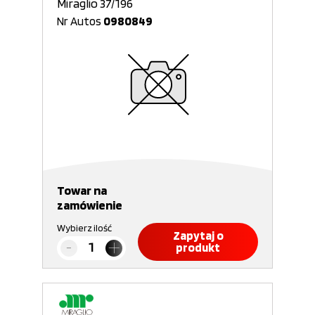
Miraglio 37/196
Nr Autos
0980849
Towar na
zamówienie
Wybierz ilość
Zapytaj o
produkt