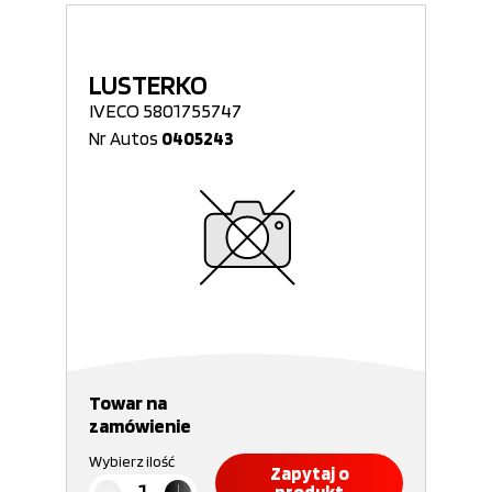
LUSTERKO
IVECO 5801755747
Nr Autos
0405243
Towar na
zamówienie
Wybierz ilość
Zapytaj o