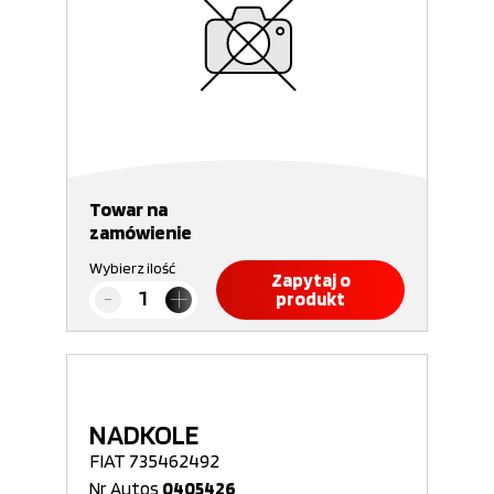
Towar na
zamówienie
Wybierz ilość
Zapytaj o
produkt
NADKOLE
FIAT 735462492
Nr Autos
0405426