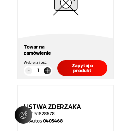
Towar na
zamówienie
Wybierz ilość
Zapytaj o
produkt
LISTWA ZDERZAKA
FIAT 51828678
Nr Autos
0405468