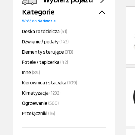
Kategorie
Wróć do
Nadwozie
Deska rozdzielcza
(51)
Dźwignie / pedały
(143)
Elementy sterujące
(313)
Fotele / tapicerka
(42)
Inne
(84)
Kierownica / stacyjka
(109)
Klimatyzacja
(1232)
Ogrzewanie
(560)
Przełączniki
(16)