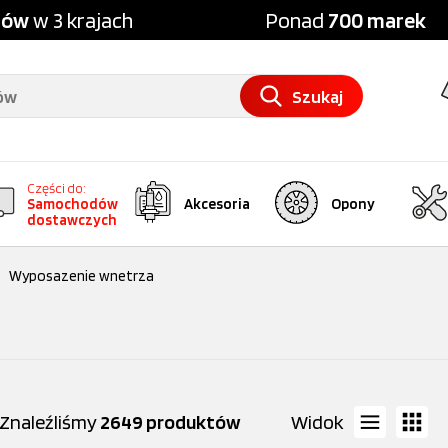
pów
w 3 krajach
Ponad
700 marek
Szukaj
Części do:
Samochodów
Akcesoria
Opony
dostawczych
Wyposazenie wnetrza
Znaleźliśmy
2649 produktów
Widok