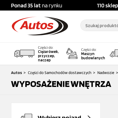
Ponad 35 lat
na rynku
110 skle
Części do:
Części do:
Ciężarówek,
Maszyn
przyczep,
budowlanych
naczep
Autos
>
Części do Samochodów dostawczych
>
Nadwozie
>
WYPOSAŻENIE WNĘTRZA
Wybierz pojazd