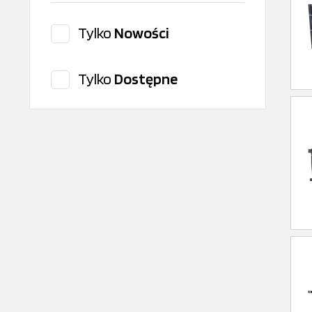
FAST
Tylko
Nowości
FAST GENUINE
FAST SRL
Tylko
Dostępne
febi
FIAT
FORD
FORD TRUCKS
Gates
Hanswerk
Highway Automotive
Iveco original
Lema
Magneti Marelli