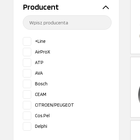
Producent
+Line
AirProX
ATP
AVA
Bosch
CEAM
CITROEN/PEUGEOT
Cos.Pel
Delphi
DT Spare Parts