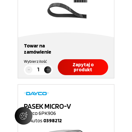
Towar na
zamówienie
Wybierz ilość
Zapytaj o
produkt
PASEK MICRO-V
Dayco 6PK906
Nr Autos
0398212