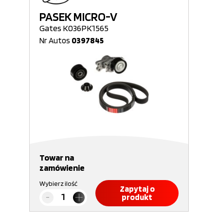
PASEK MICRO-V
Gates K036PK1565
Nr Autos
0397845
Towar na
zamówienie
Wybierz ilość
Zapytaj o
produkt