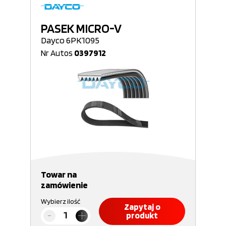
PASEK MICRO-V
Dayco 6PK1095
Nr Autos
0397912
Towar na
zamówienie
Wybierz ilość
Zapytaj o
produkt