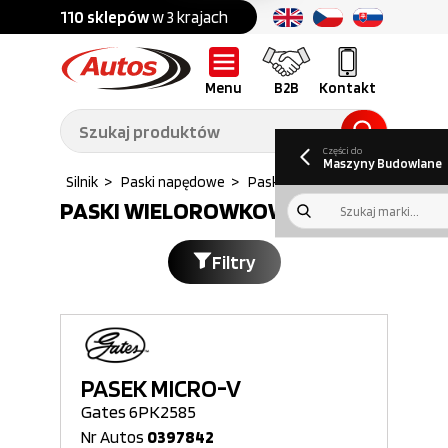
Części do:
nku
110 sklepów
w 3 krajach
Ponad
700 marek
Części do:
Ciężarówek,
Maszyn
przyczep,
budowlanych
naczep
Menu
B2B
Kontakt
O nas
B2B
Galeria
Oferty pracy
Aktualności
Poradnik klienta
Promocje
Informator
kwartalny
Do pobrania
Części do
Maszyny Budowlane
wczych
>
Silnik
>
Paski napędowe
>
Paski wielorowkowe...
PASKI WIELOROWKOWE
Filtry
PASEK MICRO-V
Gates 6PK2585
Nr Autos
0397842