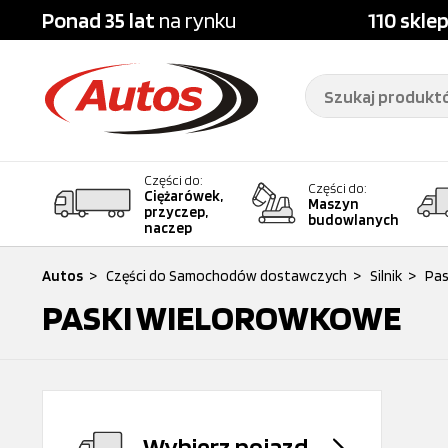
Ponad 35 lat
na rynku
110 skle
Części do:
Części do:
Ciężarówek,
Maszyn
przyczep,
budowlanych
naczep
Autos
>
Części do Samochodów dostawczych
>
Silnik
>
Pas
PASKI WIELOROWKOWE
Wybierz pojazd