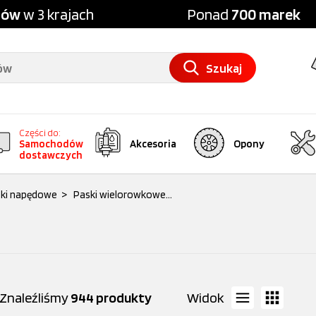
pów
w 3 krajach
Ponad
700 marek
Szukaj
Części do:
Samochodów
Akcesoria
Opony
dostawczych
ki napędowe
>
Paski wielorowkowe...
Znaleźliśmy
944 produkty
Widok