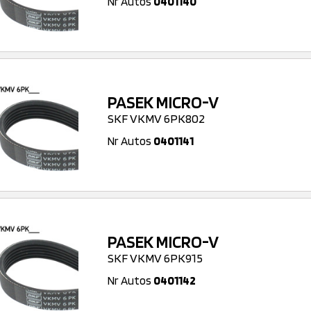
Nr Autos
0401140
PASEK MICRO-V
SKF VKMV 6PK802
Nr Autos
0401141
PASEK MICRO-V
SKF VKMV 6PK915
Nr Autos
0401142