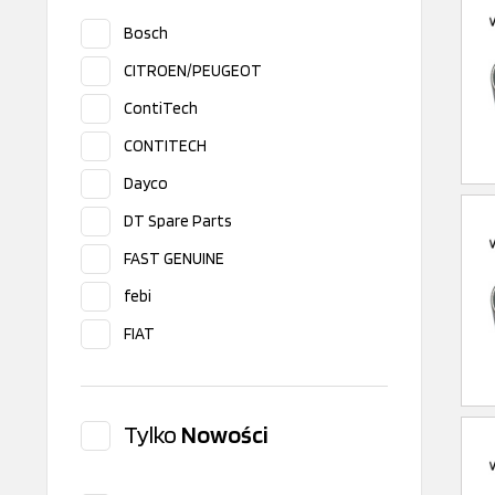
Bosch
CITROEN/PEUGEOT
ContiTech
CONTITECH
Dayco
DT Spare Parts
FAST GENUINE
febi
FIAT
Gates
INA
Tylko
Nowości
Iveco original
NISSAN