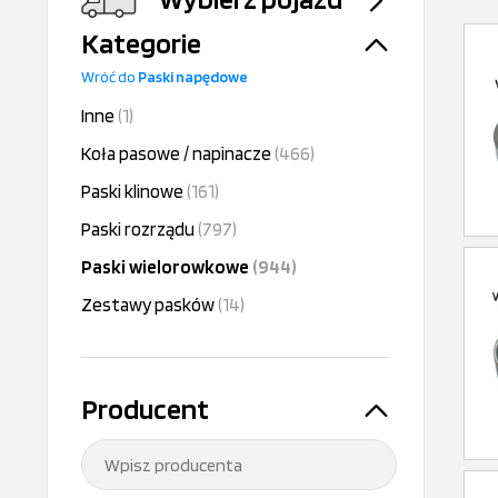
Kategorie
Wróć do
Paski napędowe
Inne
(1)
Koła pasowe / napinacze
(466)
Paski klinowe
(161)
Paski rozrządu
(797)
Paski wielorowkowe
(944)
Zestawy pasków
(14)
Producent