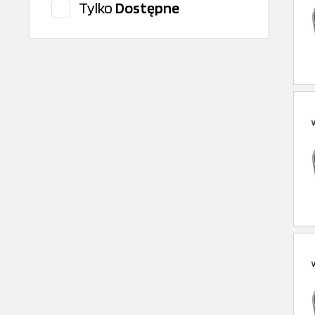
Tylko
Dostępne
RENAULT/DACIA
SKF
SNR
VANKING - CELKAR