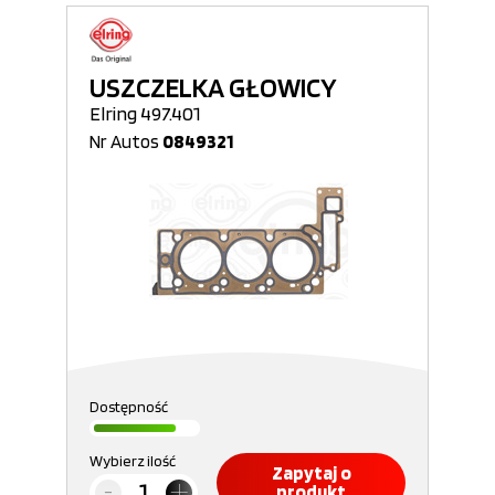
USZCZELKA GŁOWICY
Elring 497.401
Nr Autos
0849321
Dostępność
Wybierz ilość
Zapytaj o
produkt