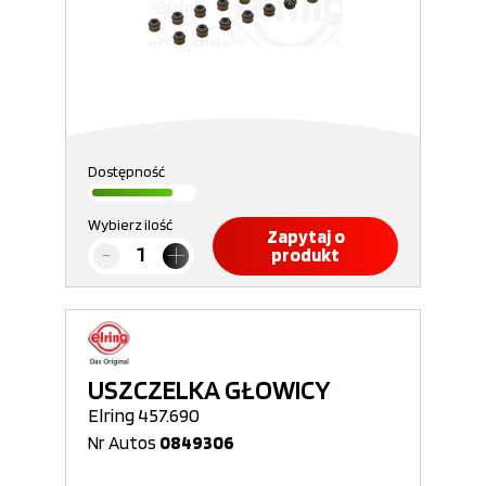
Dostępność
Wybierz ilość
Zapytaj o
produkt
USZCZELKA GŁOWICY
Elring 457.690
Nr Autos
0849306