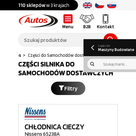
Części do:
nku
110 sklepów
w 3 krajach
Ponad
700 marek
Części do:
Ciężarówek,
Maszyn
przyczep,
budowlanych
naczep
Menu
B2B
Kontakt
O nas
B2B
Galeria
Oferty pracy
Aktualności
Poradnik klienta
Promocje
Informator
kwartalny
Do pobrania
Części do
Maszyny Budowlane
Autos
>
Części do Samochodów dostawczych
>
Silnik
CZĘŚCI SILNIKA DO
SAMOCHODÓW DOSTAWCZYCH
Filtry
CHŁODNICA CIECZY
Nissens 65238A