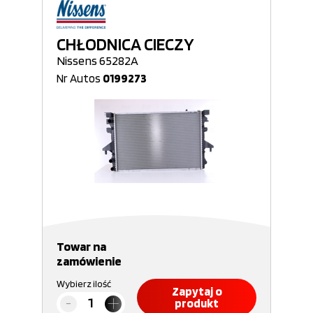
CHŁODNICA CIECZY
Nissens 65282A
Nr Autos
0199273
Towar na
zamówienie
Wybierz ilość
Zapytaj o
produkt