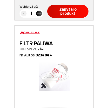
Wybierz ilość
Zapytaj o
produkt
FILTR PALIWA
HIFI SN 70214
Nr Autos
0234044