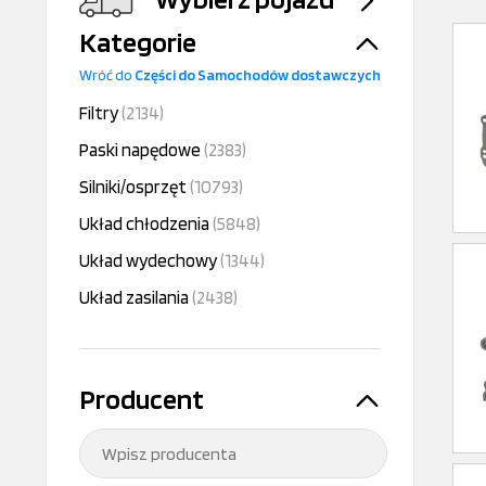
Kategorie
Wróć do
Części do Samochodów dostawczych
Filtry
(2134)
Paski napędowe
(2383)
Silniki/osprzęt
(10793)
Układ chłodzenia
(5848)
Układ wydechowy
(1344)
Układ zasilania
(2438)
Producent