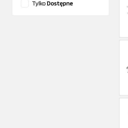
Tylko
Dostępne
CITROEN/PEUGEOT
CLEAN FILTER
Cojali
ContiTech
CONTITECH
Corteco
DAF Oryginal
Dayco
Delphi
DENSO
Dinex
DT Spare Parts
Elring