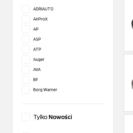
ADRIAUTO
AirProX
AP
ASP
ATP
Auger
AVA
BF
Borg Warner
Bosch
BUGATTI
Tylko
Nowości
CEAM
CEI