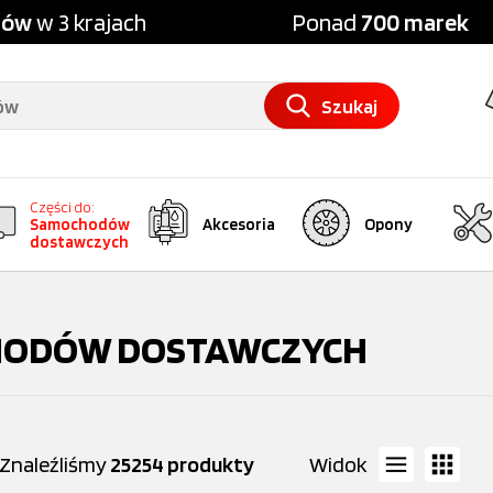
pów
w 3 krajach
Ponad
700 marek
Szukaj
Części do:
Samochodów
Akcesoria
Opony
dostawczych
OCHODÓW DOSTAWCZYCH
Znaleźliśmy
25254 produkty
Widok