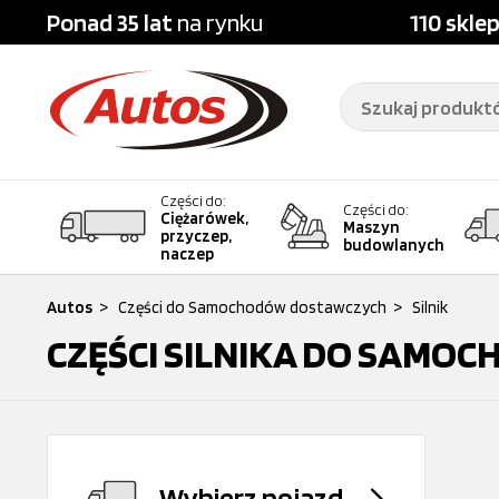
Ponad 35 lat
na rynku
110 skle
Części do:
Części do:
Ciężarówek,
Maszyn
przyczep,
budowlanych
naczep
Autos
>
Części do Samochodów dostawczych
>
Silnik
CZĘŚCI SILNIKA DO SAM
Wybierz pojazd