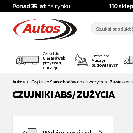
Ponad 35 lat
na rynku
110 skle
Części do:
Części do:
Ciężarówek,
Maszyn
przyczep,
budowlanych
naczep
Autos
>
Części do Samochodów dostawczych
>
Zawieszenie
CZUJNIKI ABS/ ZUŻYCIA
Wybierz pojazd