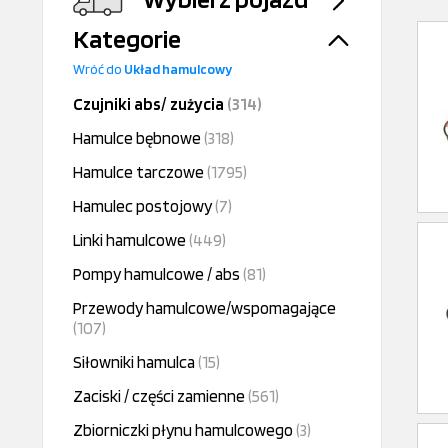
Kategorie
Wróć do
Układ hamulcowy
Czujniki abs/ zużycia
(314)
Hamulce bębnowe
(318)
Hamulce tarczowe
(1795)
Hamulec postojowy
(7)
Linki hamulcowe
(449)
Pompy hamulcowe / abs
(81)
Przewody hamulcowe/wspomagające
(107)
Siłowniki hamulca
(15)
Zaciski / części zamienne
(561)
Zbiorniczki płynu hamulcowego
(3)