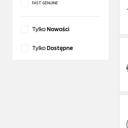
FAST GENUINE
febi
FIAT
Tylko
Nowości
Iveco original
Juratek
Tylko
Dostępne
Peters
Provia
RENAULT/DACIA
SNR
Textar
TRW
VELPART