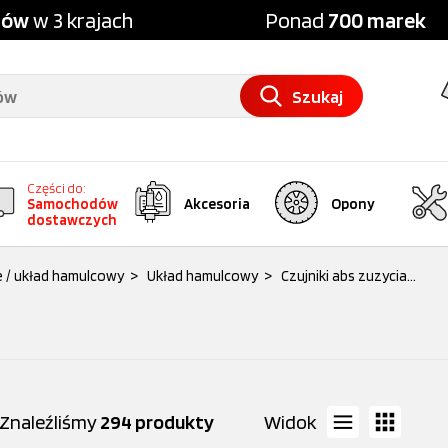
pów
w 3 krajach
Ponad
700 marek
Szukaj
Części do:
Samochodów
Akcesoria
Opony
dostawczych
 / układ hamulcowy
>
Układ hamulcowy
>
Czujniki abs zuzycia...
Znaleźliśmy
294 produkty
Widok