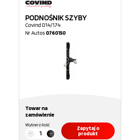
PODNOŚNIK SZYBY
Covind D14/174
Nr Autos
0760150
Towar na
zamówienie
Wybierz ilość
Zapytaj o
produkt