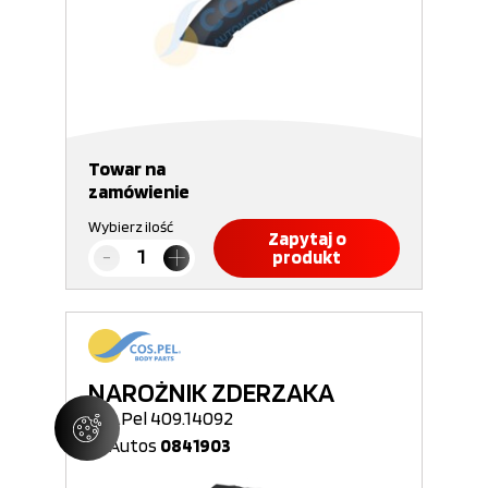
Towar na
zamówienie
Wybierz ilość
Zapytaj o
produkt
NAROŻNIK ZDERZAKA
Cos.Pel 409.14092
Nr Autos
0841903