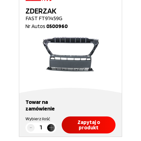
ZDERZAK
FAST FT91459G
Nr Autos
0500960
Towar na
zamówienie
Wybierz ilość
Zapytaj o
produkt