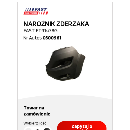
NAROŻNIK ZDERZAKA
FAST FT91478G
Nr Autos
0500961
Towar na
zamówienie
Wybierz ilość
Zapytaj o