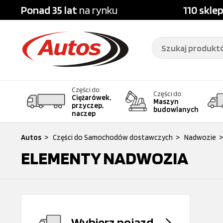
Ponad 35 lat
na rynku
110 skle
Części do:
Części do:
Ciężarówek,
Maszyn
przyczep,
budowlanych
naczep
Autos
>
Części do Samochodów dostawczych
>
Nadwozie
>
ELEMENTY NADWOZIA
Wybierz pojazd