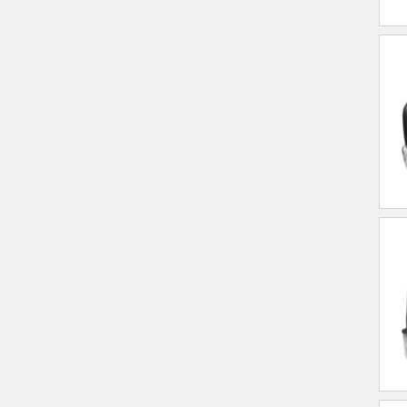
Poliplast
Prod
RENAULT/DACIA
ROLL
Romix
SCANIA
SIEGEL
Stabilus
Tangde
TYC
VAICO
Valeo
VANKING - CELKAR