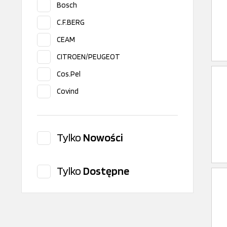
Bosch
C.F.BERG
CEAM
CITROEN/PEUGEOT
Cos.Pel
Covind
Dayco
Delphi
Tylko
Nowości
DT Spare Parts
FAST
Tylko
Dostępne
FAST GENUINE
FAST SRL
febi