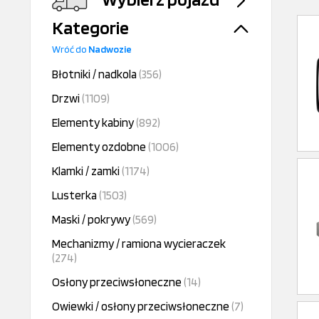
Kategorie
Wróć do
Nadwozie
Błotniki / nadkola
(356)
Drzwi
(1109)
Elementy kabiny
(892)
Elementy ozdobne
(1006)
Klamki / zamki
(1174)
Lusterka
(1503)
Maski / pokrywy
(569)
Mechanizmy / ramiona wycieraczek
(274)
Osłony przeciwsłoneczne
(14)
Owiewki / osłony przeciwsłoneczne
(7)