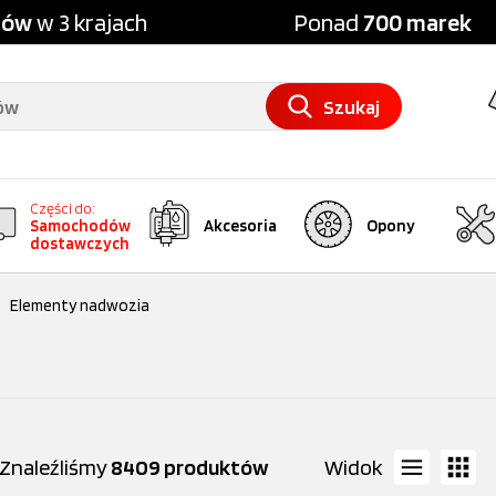
pów
w 3 krajach
Ponad
700 marek
Szukaj
Części do:
Samochodów
Akcesoria
Opony
dostawczych
Elementy nadwozia
Znaleźliśmy
8409 produktów
Widok