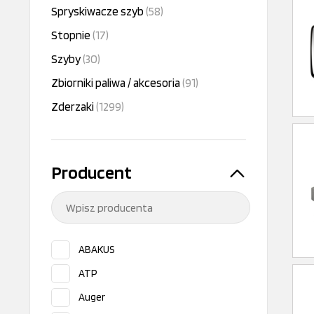
Spryskiwacze szyb
(58)
Stopnie
(17)
Szyby
(30)
Zbiorniki paliwa / akcesoria
(91)
Zderzaki
(1299)
Producent
ABAKUS
ATP
Auger