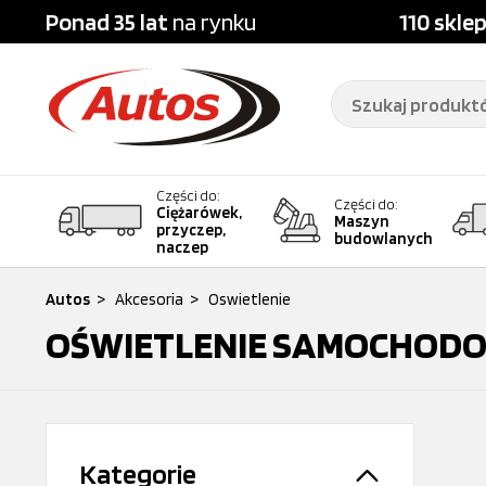
Ponad 35 lat
na rynku
110 skle
Części do:
Części do:
Ciężarówek,
Maszyn
przyczep,
budowlanych
naczep
Autos
>
Akcesoria
>
Oswietlenie
OŚWIETLENIE SAMOCHOD
Kategorie