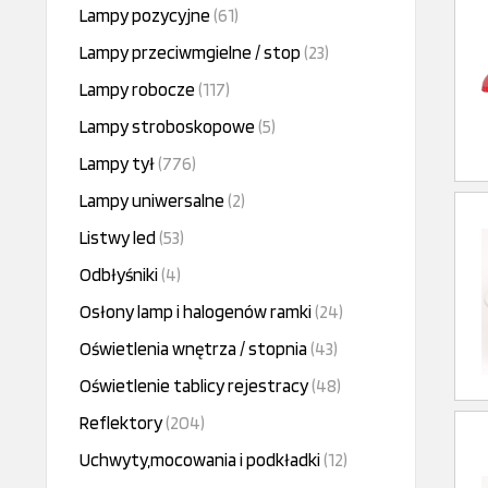
Lampy pozycyjne
(61)
Lampy przeciwmgielne / stop
(23)
Lampy robocze
(117)
Lampy stroboskopowe
(5)
Lampy tył
(776)
Lampy uniwersalne
(2)
Listwy led
(53)
Odbłyśniki
(4)
Osłony lamp i halogenów ramki
(24)
Oświetlenia wnętrza / stopnia
(43)
Oświetlenie tablicy rejestracy
(48)
Reflektory
(204)
Uchwyty,mocowania i podkładki
(12)