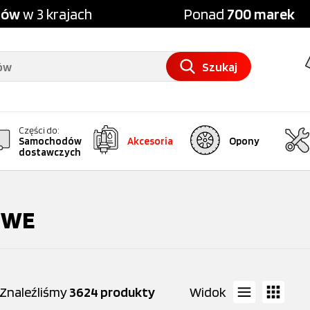
pów
w 3 krajach
Ponad
700 marek
Szukaj
Części do:
Samochodów
Akcesoria
Opony
dostawczych
OWE
Znaleźliśmy
3624 produkty
Widok