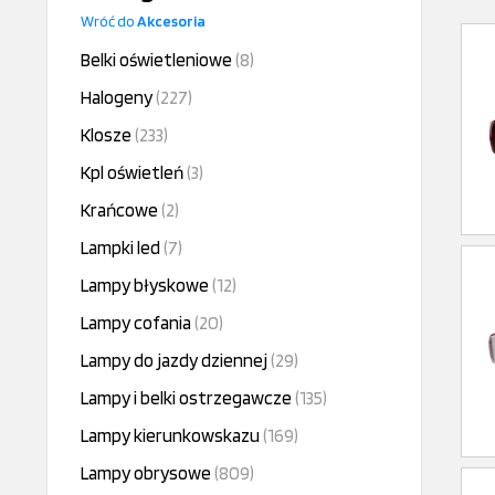
Wróć do
Akcesoria
Belki oświetleniowe
(8)
Halogeny
(227)
Klosze
(233)
Kpl oświetleń
(3)
Krańcowe
(2)
Lampki led
(7)
Lampy błyskowe
(12)
Lampy cofania
(20)
Lampy do jazdy dziennej
(29)
Lampy i belki ostrzegawcze
(135)
Lampy kierunkowskazu
(169)
Lampy obrysowe
(809)