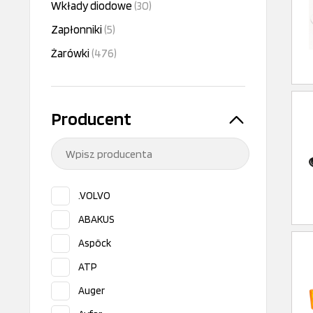
Wkłady diodowe
(30)
Zapłonniki
(5)
Żarówki
(476)
Producent
.VOLVO
ABAKUS
Aspöck
ATP
Auger