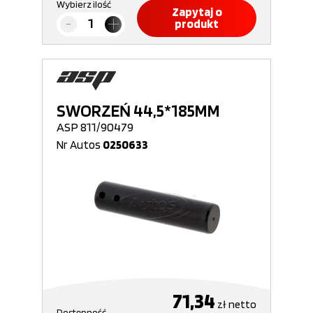
Wybierz ilość
Zapytaj o
produkt
SWORZEŃ 44,5*185MM
ASP 811/90479
Nr Autos
0250633
71,34
zł
netto
Dostępność