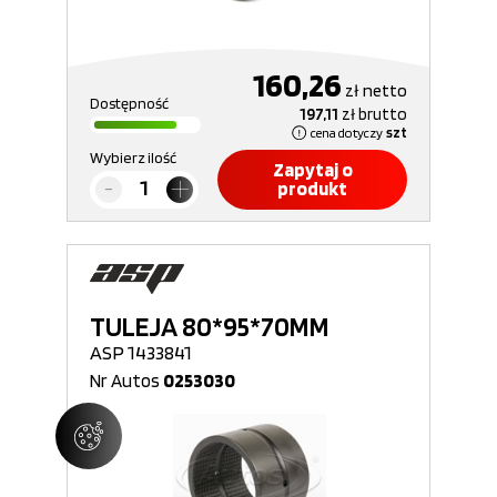
160,26
zł
netto
Dostępność
197,11
zł
brutto
cena dotyczy
szt
Wybierz ilość
Zapytaj o
produkt
TULEJA 80*95*70MM
ASP 1433841
Nr Autos
0253030