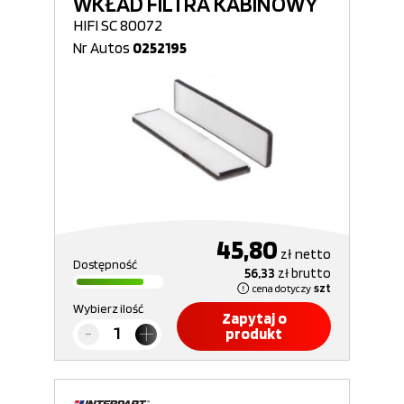
WKŁAD FILTRA KABINOWY
HIFI SC 80072
Nr Autos
0252195
45,80
zł
netto
Dostępność
56,33
zł
brutto
cena dotyczy
szt
Wybierz ilość
Zapytaj o
produkt