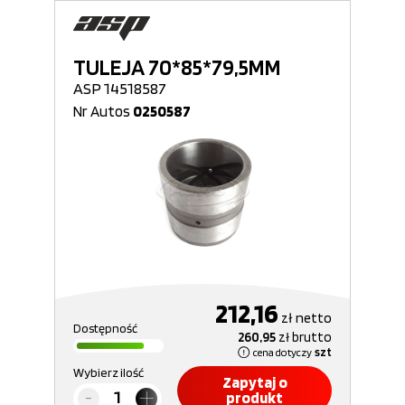
TULEJA 70*85*79,5MM
ASP 14518587
Nr Autos
0250587
212,16
zł
netto
Dostępność
260,95
zł
brutto
cena dotyczy
szt
Wybierz ilość
Zapytaj o
produkt