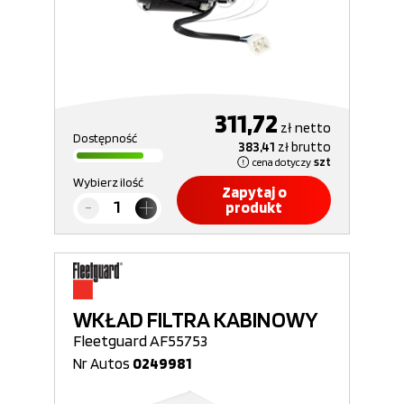
311,72
zł
netto
Dostępność
383,41
zł
brutto
cena dotyczy
szt
Wybierz ilość
Zapytaj o
produkt
WKŁAD FILTRA KABINOWY
Fleetguard AF55753
Nr Autos
0249981