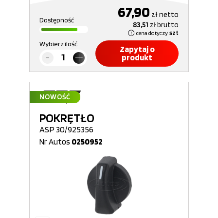
67,90
zł
netto
Dostępność
83,51
zł
brutto
cena dotyczy
szt
Wybierz ilość
Zapytaj o
produkt
NOWOŚĆ
POKRĘTŁO
ASP 30/925356
Nr Autos
0250952