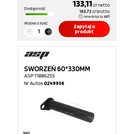
133,11
zł
netto
Dostępność
163,72
zł
brutto
cena dotyczy
szt
Wybierz ilość
Zapytaj o
produkt
SWORZEŃ 60*330MM
ASP 11886255
Nr Autos
0249936