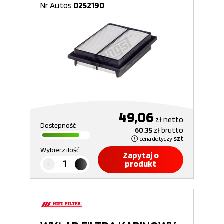
Nr Autos
0252190
49,06
zł
netto
Dostępność
60,35
zł
brutto
cena dotyczy
szt
Wybierz ilość
Zapytaj o
produkt