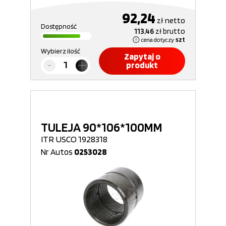
92,24
zł
netto
Dostępność
113,46
zł
brutto
cena dotyczy
szt
Wybierz ilość
Zapytaj o
produkt
TULEJA 90*106*100MM
ITR USCO 1928318
Nr Autos
0253028