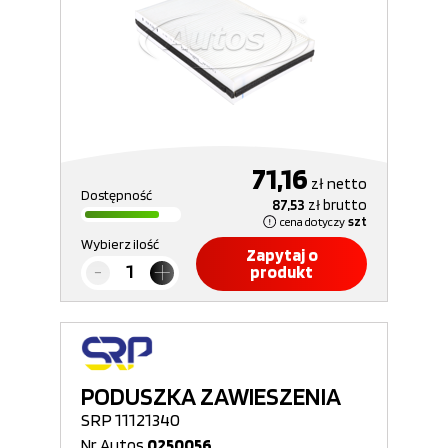
71,16
zł
netto
Dostępność
87,53
zł
brutto
cena dotyczy
szt
Wybierz ilość
Zapytaj o
produkt
PODUSZKA ZAWIESZENIA
SRP 11121340
Nr Autos
0250056