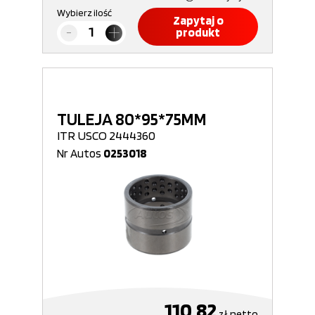
Wybierz ilość
Zapytaj o
produkt
TULEJA 80*95*75MM
ITR USCO 2444360
Nr Autos
0253018
110,82
zł
netto