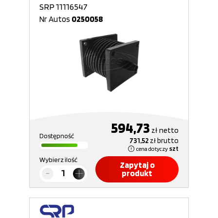
SRP 11116547
Nr Autos
0250058
594,73
zł
netto
Dostępność
731,52
zł
brutto
cena dotyczy
szt
Wybierz ilość
Zapytaj o
produkt