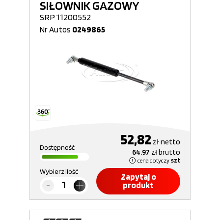
SIŁOWNIK GAZOWY
SRP 11200552
Nr Autos
0249865
52,82
zł
netto
Dostępność
64,97
zł
brutto
cena dotyczy
szt
Wybierz ilość
Zapytaj o
produkt