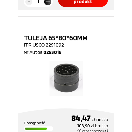
produkt
TULEJA 65*80*60MM
ITR USCO 2291092
Nr Autos
0253016
84,47
zł
netto
Dostępność
103,90
zł
brutto
cena dotyczy
szt