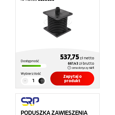
537,75
zł
netto
Dostępność
661,43
zł
brutto
cena dotyczy
szt
Wybierz ilość
Zapytaj o
produkt
PODUSZKA ZAWIESZENIA