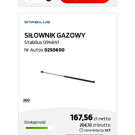
SIŁOWNIK GAZOWY
Stabilus 094641
Nr Autos
0250600
167,56
zł
netto
Dostępność
206,10
zł
brutto
cena dotyczy
szt