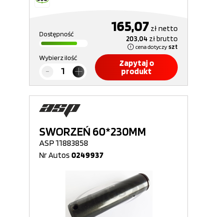
165,07
zł
netto
Dostępność
203,04
zł
brutto
cena dotyczy
szt
Wybierz ilość
Zapytaj o
produkt
SWORZEŃ 60*230MM
ASP 11883858
Nr Autos
0249937