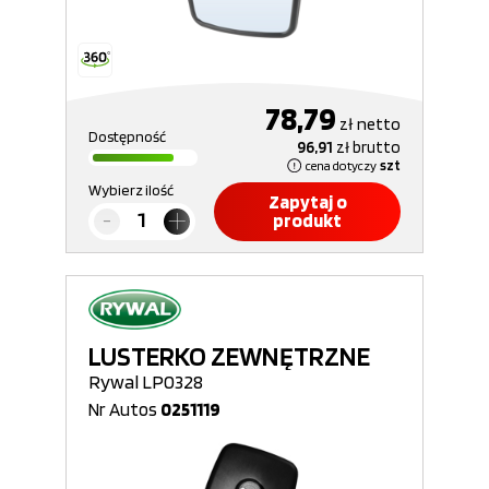
78,79
zł
netto
Dostępność
96,91
zł
brutto
cena dotyczy
szt
Wybierz ilość
Zapytaj o
produkt
LUSTERKO ZEWNĘTRZNE
Rywal LP0328
Nr Autos
0251119