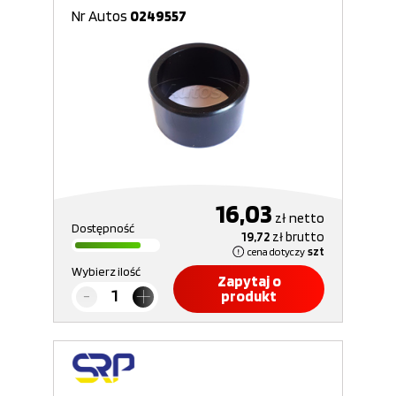
Nr Autos
0249557
16,03
zł
netto
Dostępność
19,72
zł
brutto
cena dotyczy
szt
Wybierz ilość
Zapytaj o
produkt