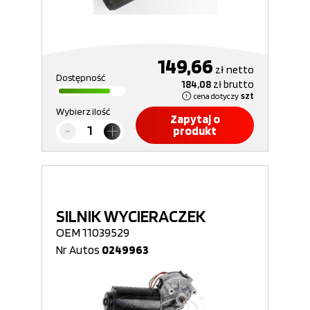
149,66
zł
netto
Dostępność
184,08
zł
brutto
cena dotyczy
szt
Wybierz ilość
Zapytaj o
produkt
SILNIK WYCIERACZEK
OEM 11039529
Nr Autos
0249963