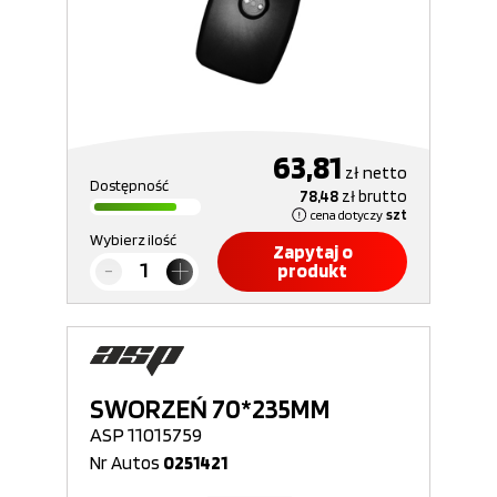
63,81
zł
netto
Dostępność
78,48
zł
brutto
cena dotyczy
szt
Wybierz ilość
Zapytaj o
produkt
SWORZEŃ 70*235MM
ASP 11015759
Nr Autos
0251421