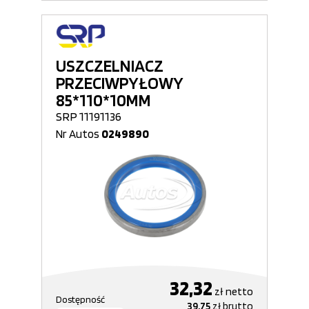
USZCZELNIACZ
PRZECIWPYŁOWY
85*110*10MM
SRP 11191136
Nr Autos
0249890
32,32
zł
netto
Dostępność
39,75
zł
brutto