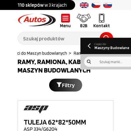
Części do:
nku
110 sklepów
w 3 krajach
Ponad
700 marek
Części do:
Ciężarówek,
Maszyn
przyczep,
budowlanych
naczep
Menu
B2B
Kontakt
O nas
B2B
Galeria
Oferty pracy
Aktualności
Poradnik klienta
Promocje
Informator
kwartalny
Do pobrania
Części do
Maszyny Budowlane
s
>
Części do Maszyn budowlanych
>
Rama ramiona kabina
RAMY, RAMIONA, KABINY DO
MASZYN BUDOWLANYCH
Filtry
TULEJA 62*82*50MM
ASP 334/G6204