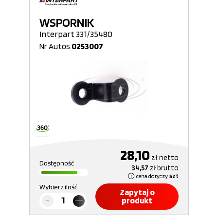
WSPORNIK
Interpart 331/35480
Nr Autos
0253007
28,10
zł
netto
Dostępność
34,57
zł
brutto
cena dotyczy
szt
Wybierz ilość
Zapytaj o
produkt