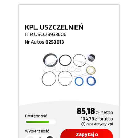
KPL. USZCZELNIEŃ
ITR USCO 3933606
Nr Autos
0253013
85,18
zł
netto
Dostępność
104,78
zł
brutto
cena dotyczy
kpl
Wybierz ilość
Zapytaj o