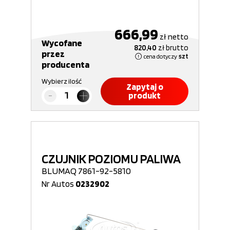
666,99
zł
netto
Wycofane
820,40
zł
brutto
przez
cena dotyczy
szt
producenta
Wybierz ilość
Zapytaj o
produkt
CZUJNIK POZIOMU PALIWA
BLUMAQ 7861-92-5810
Nr Autos
0232902