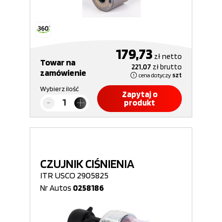
179,73
zł
netto
Towar na
221,07
zł
brutto
zamówienie
cena dotyczy
szt
Wybierz ilość
Zapytaj o
produkt
CZUJNIK CIŚNIENIA
ITR USCO 2905825
Nr Autos
0258186