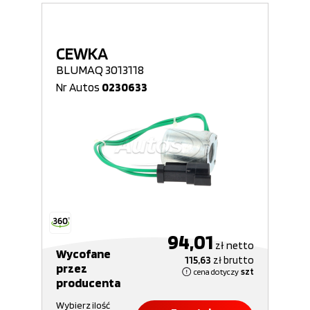
CEWKA
BLUMAQ 3013118
Nr Autos
0230633
94,01
zł
netto
Wycofane
115,63
zł
brutto
przez
cena dotyczy
szt
producenta
Wybierz ilość