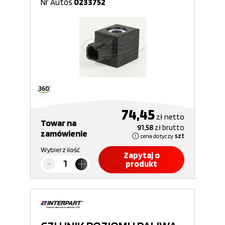
Nr Autos
0233752
74,45
zł
netto
Towar na
91,58
zł
brutto
zamówienie
cena dotyczy
szt
Wybierz ilość
Zapytaj o
produkt