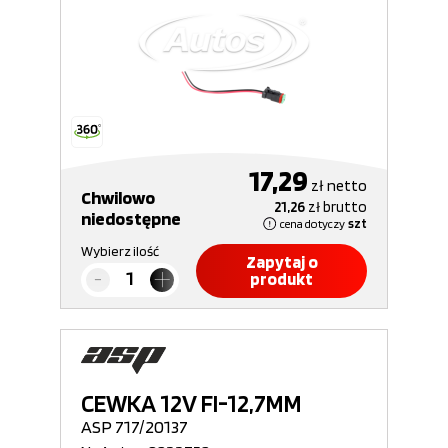
17,29
zł
netto
Chwilowo
21,26
zł
brutto
niedostępne
cena dotyczy
szt
Wybierz ilość
Zapytaj o
produkt
CEWKA 12V FI-12,7MM
ASP 717/20137