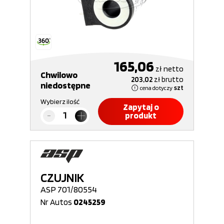
165,06
zł
netto
Chwilowo
203,02
zł
brutto
niedostępne
cena dotyczy
szt
Wybierz ilość
Zapytaj o
produkt
CZUJNIK
ASP 701/80554
Nr Autos
0245259