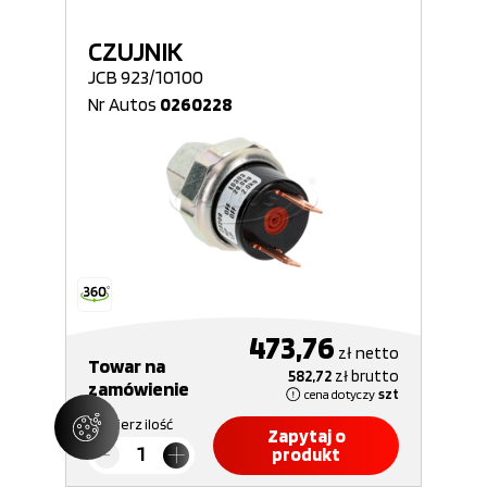
CZUJNIK
JCB 923/10100
Nr Autos
0260228
473,76
zł
netto
Towar na
582,72
zł
brutto
zamówienie
cena dotyczy
szt
Wybierz ilość
Zapytaj o
produkt