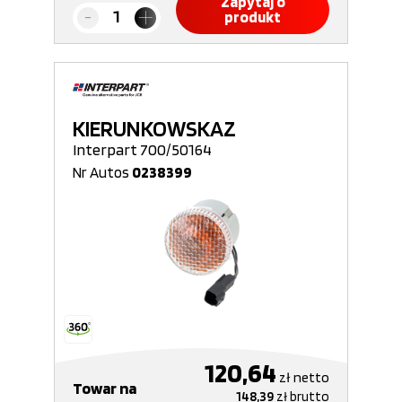
Zapytaj o
produkt
KIERUNKOWSKAZ
Interpart 700/50164
Nr Autos
0238399
120,64
zł
netto
Towar na
148,39
zł
brutto