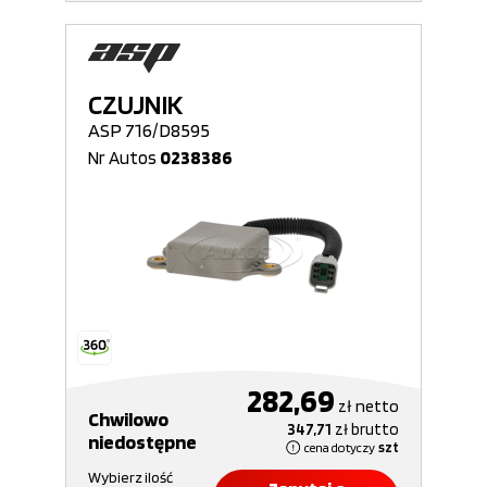
CZUJNIK
ASP 716/D8595
Nr Autos
0238386
282,69
zł
netto
Chwilowo
347,71
zł
brutto
niedostępne
cena dotyczy
szt
Wybierz ilość