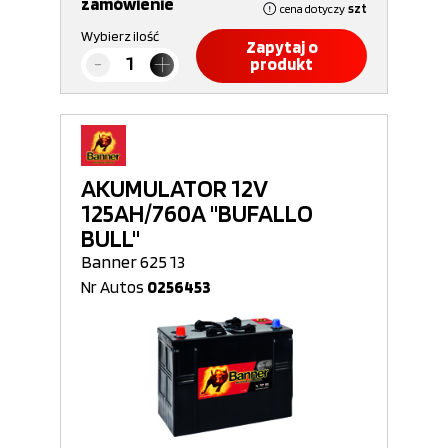
zamówienie
cena dotyczy
szt
Wybierz ilość
Zapytaj o
produkt
AKUMULATOR 12V
125AH/760A "BUFALLO
BULL"
Banner 625 13
Nr Autos
0256453