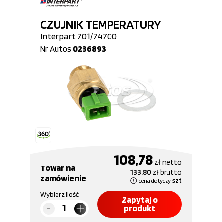
CZUJNIK TEMPERATURY
Interpart 701/74700
Nr Autos
0236893
108,78
zł
netto
Towar na
133,80
zł
brutto
zamówienie
cena dotyczy
szt
Wybierz ilość
Zapytaj o
produkt