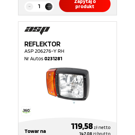
Zapytaj o
produkt
REFLEKTOR
ASP 206276-Y RH
Nr Autos
0231281
119,58
zł
netto
Towar na
147,08
zł
brutto