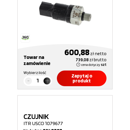
600,88
zł
netto
Towar na
739,08
zł
brutto
zamówienie
cena dotyczy
szt
Wybierz ilość
Zapytaj o
produkt
CZUJNIK
ITR USCO 1079677