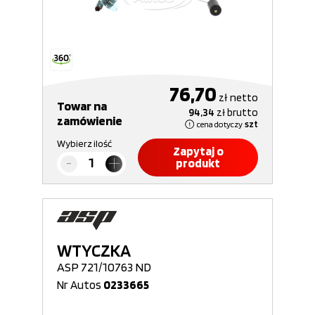
76,70
zł
netto
Towar na
94,34
zł
brutto
zamówienie
cena dotyczy
szt
Wybierz ilość
Zapytaj o
produkt
WTYCZKA
ASP 721/10763 ND
Nr Autos
0233665