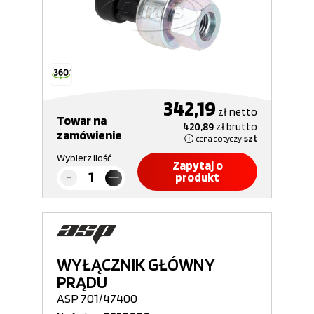
342,19
zł
netto
Towar na
420,89
zł
brutto
zamówienie
cena dotyczy
szt
Wybierz ilość
Zapytaj o
produkt
WYŁĄCZNIK GŁÓWNY
PRĄDU
ASP 701/47400