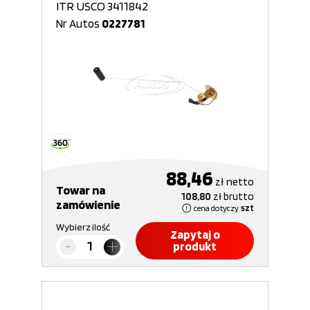
ITR USCO 3411842
Nr Autos
0227781
88,46
zł
netto
Towar na
108,80
zł
brutto
zamówienie
cena dotyczy
szt
Wybierz ilość
Zapytaj o
produkt