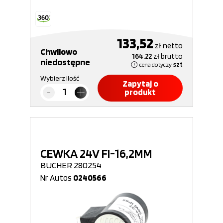
133,52
zł
netto
Chwilowo
164,22
zł
brutto
niedostępne
cena dotyczy
szt
Wybierz ilość
Zapytaj o
produkt
CEWKA 24V FI-16,2MM
BUCHER 280254
Nr Autos
0240566