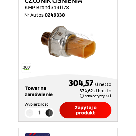
CZUJNIK CIŚNIENIA
KMP Brand 3491178
Nr Autos
0249338
304,57
zł
netto
Towar na
374,62
zł
brutto
zamówienie
cena dotyczy
szt
Wybierz ilość
Zapytaj o
produkt