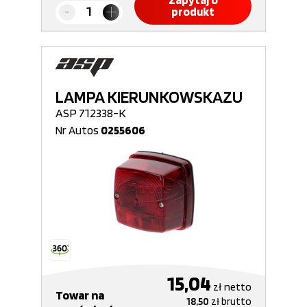
Zapytaj o
produkt
LAMPA KIERUNKOWSKAZU
ASP 712338-K
Nr Autos
0255606
15,04
zł
netto
Towar na
18,50
zł
brutto