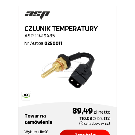
CZUJNIK TEMPERATURY
ASP 11419485
Nr Autos
0250011
89,49
zł
netto
Towar na
110,08
zł
brutto
zamówienie
cena dotyczy
szt
Wybierz ilość