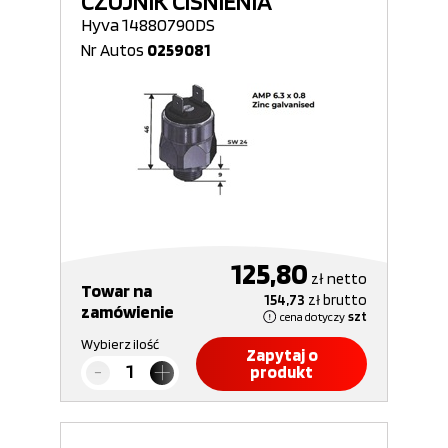
CZUJNIK CISNIENIA
Hyva 14880790DS
Nr Autos
0259081
125,80
zł
netto
Towar na
154,73
zł
brutto
zamówienie
cena dotyczy
szt
Wybierz ilość
Zapytaj o
produkt