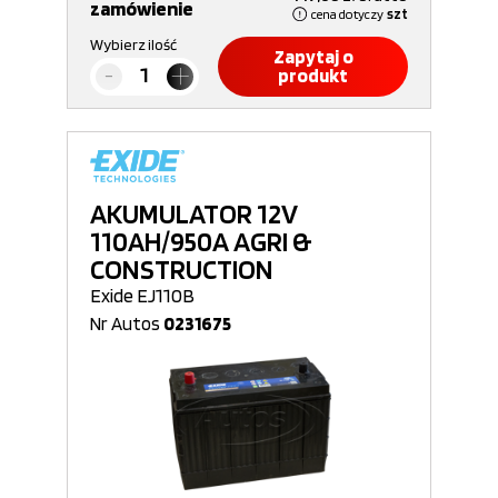
zamówienie
cena dotyczy
szt
Wybierz ilość
Zapytaj o
produkt
AKUMULATOR 12V
110AH/950A AGRI &
CONSTRUCTION
Exide EJ110B
Nr Autos
0231675