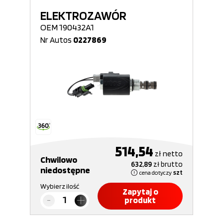
ELEKTROZAWÓR
OEM 190432A1
Nr Autos
0227869
514,54
zł
netto
Chwilowo
632,89
zł
brutto
niedostępne
cena dotyczy
szt
Wybierz ilość
Zapytaj o
produkt