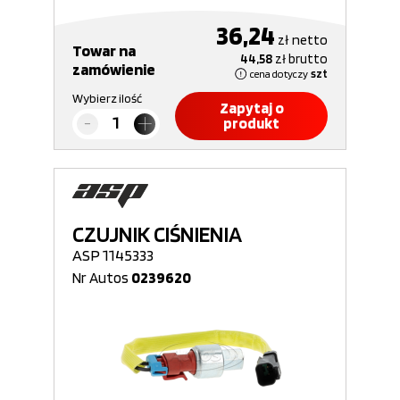
36,24
zł
netto
Towar na
44,58
zł
brutto
zamówienie
cena dotyczy
szt
Wybierz ilość
Zapytaj o
produkt
CZUJNIK CIŚNIENIA
ASP 1145333
Nr Autos
0239620