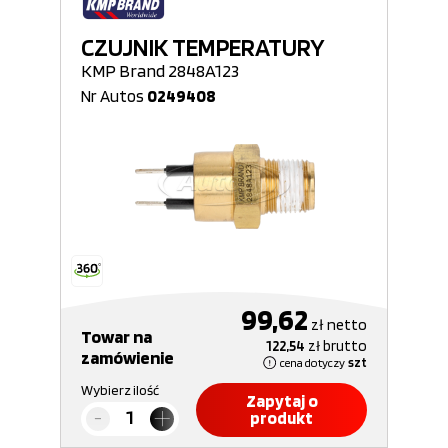
CZUJNIK TEMPERATURY
KMP Brand 2848A123
Nr Autos
0249408
99,62
zł
netto
Towar na
122,54
zł
brutto
zamówienie
cena dotyczy
szt
Wybierz ilość
Zapytaj o
produkt