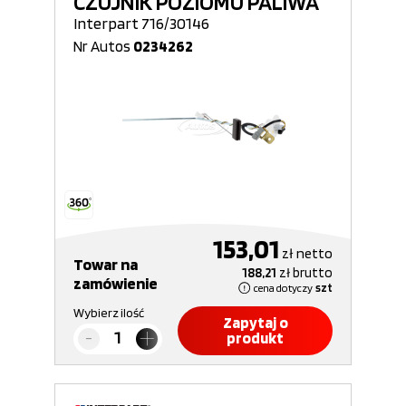
CZUJNIK POZIOMU PALIWA
Interpart 716/30146
Nr Autos
0234262
153,01
zł
netto
Towar na
188,21
zł
brutto
zamówienie
cena dotyczy
szt
Wybierz ilość
Zapytaj o
produkt