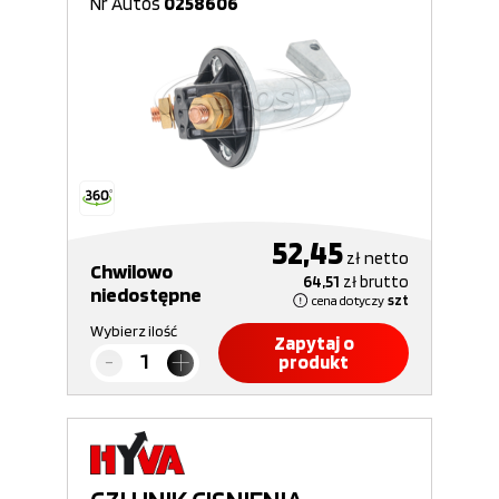
Nr Autos
0258606
52,45
zł
netto
Chwilowo
64,51
zł
brutto
niedostępne
cena dotyczy
szt
Wybierz ilość
Zapytaj o
produkt