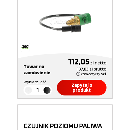
112,05
zł
netto
Towar na
137,83
zł
brutto
zamówienie
cena dotyczy
szt
Wybierz ilość
Zapytaj o
produkt
CZUJNIK POZIOMU PALIWA