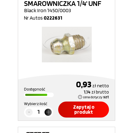
SMAROWNICZKA 1/4' UNF
Black Iron 1450/0003
Nr Autos
0222631
0,93
zł
netto
Dostępność
1,14
zł
brutto
cena dotyczy
szt
Wybierz ilość
Zapytaj o
produkt