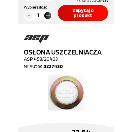
cena dotyczy
szt
Wybierz ilość
Zapytaj o
produkt
OSŁONA USZCZELNIACZA
ASP 458/20403
Nr Autos
0227430