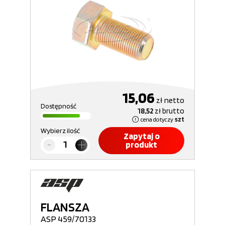
15,06
zł
netto
Dostępność
18,52
zł
brutto
cena dotyczy
szt
Wybierz ilość
Zapytaj o
produkt
FLANSZA
ASP 459/70133