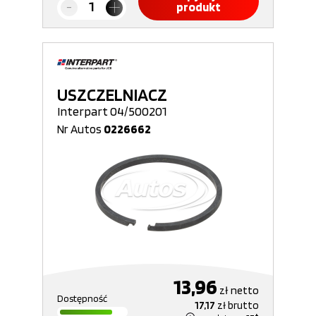
produkt
USZCZELNIACZ
Interpart 04/500201
Nr Autos
0226662
13,96
zł
netto
Dostępność
17,17
zł
brutto