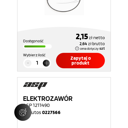
2,15
zł
netto
Dostępność
2,64
zł
brutto
cena dotyczy
szt
Wybierz ilość
Zapytaj o
produkt
ELEKTROZAWÓR
ASP 1211490
Nr Autos
0227566