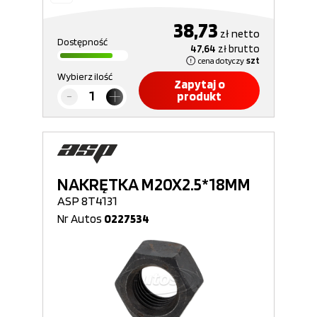
38,73
zł
netto
Dostępność
47,64
zł
brutto
cena dotyczy
szt
Wybierz ilość
Zapytaj o
produkt
NAKRĘTKA M20X2.5*18MM
ASP 8T4131
Nr Autos
0227534