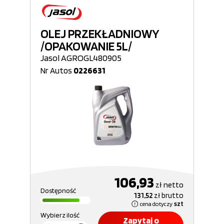
OLEJ PRZEKŁADNIOWY
/OPAKOWANIE 5L/
Jasol AGROGL480905
Nr Autos
0226631
106,93
zł
netto
Dostępność
131,52
zł
brutto
cena dotyczy
szt
Wybierz ilość
Zapytaj o