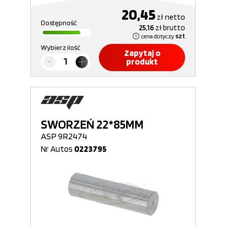
20,45
zł
netto
Dostępność
25,16
zł
brutto
cena dotyczy
szt
Wybierz ilość
Zapytaj o
produkt
SWORZEŃ 22*85MM
ASP 9R2474
Nr Autos
0223795