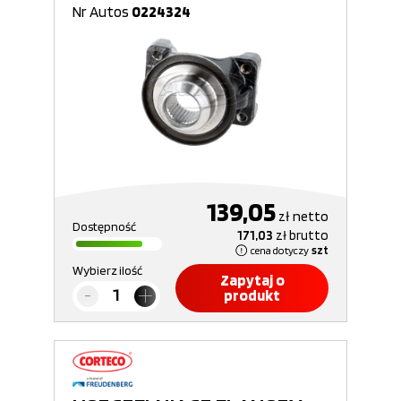
Nr Autos
0224324
139,05
zł
netto
Dostępność
171,03
zł
brutto
cena dotyczy
szt
Wybierz ilość
Zapytaj o
produkt