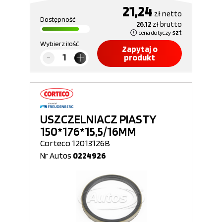
21,24
zł
netto
Dostępność
26,12
zł
brutto
cena dotyczy
szt
Wybierz ilość
Zapytaj o
produkt
USZCZELNIACZ PIASTY
150*176*15,5/16MM
Corteco 12013126B
Nr Autos
0224926