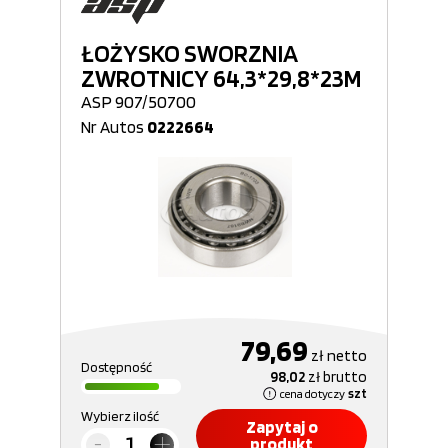
ŁOŻYSKO SWORZNIA
ZWROTNICY 64,3*29,8*23M
ASP 907/50700
Nr Autos
0222664
79,69
zł
netto
Dostępność
98,02
zł
brutto
cena dotyczy
szt
Wybierz ilość
Zapytaj o
produkt