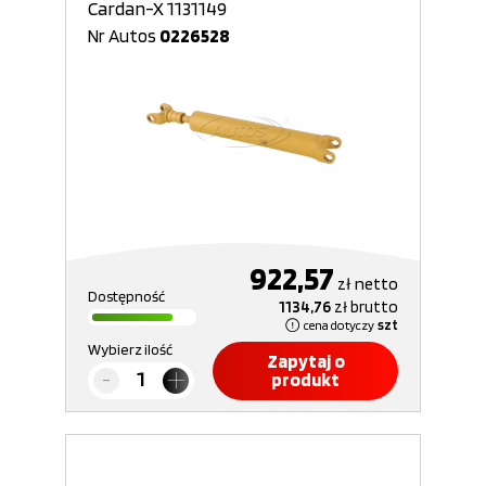
Cardan-X 1131149
Nr Autos
0226528
922,57
zł
netto
Dostępność
1134,76
zł
brutto
cena dotyczy
szt
Wybierz ilość
Zapytaj o
produkt