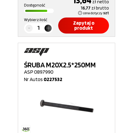
13,64
zł
netto
Dostępność
16,77
zł
brutto
cena dotyczy
szt
Wybierz ilość
Zapytaj o
produkt
ŚRUBA M20X2.5*250MM
ASP 0897990
Nr Autos
0227532