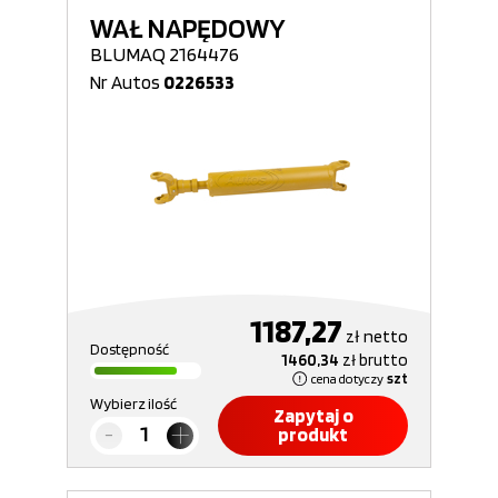
WAŁ NAPĘDOWY
BLUMAQ 2164476
Nr Autos
0226533
1187,27
zł
netto
Dostępność
1460,34
zł
brutto
cena dotyczy
szt
Wybierz ilość
Zapytaj o
produkt