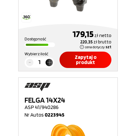
179,15
zł
netto
Dostępność
220,35
zł
brutto
cena dotyczy
szt
Wybierz ilość
Zapytaj o
produkt
FELGA 14X24
ASP 41/940286
Nr Autos
0223945