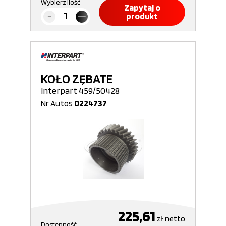
Wybierz ilość
Zapytaj o
produkt
KOŁO ZĘBATE
Interpart 459/50428
Nr Autos
0224737
225,61
zł
netto
Dostępność