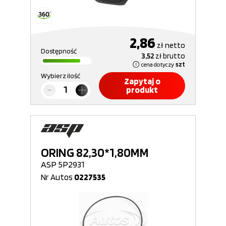
2,86
zł
netto
Dostępność
3,52
zł
brutto
cena dotyczy
szt
Wybierz ilość
Zapytaj o
produkt
ORING 82,30*1,80MM
ASP 5P2931
Nr Autos
0227535