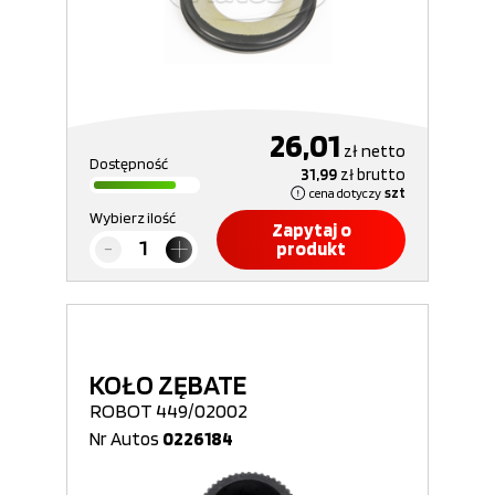
26,01
zł
netto
Dostępność
31,99
zł
brutto
cena dotyczy
szt
Wybierz ilość
Zapytaj o
produkt
KOŁO ZĘBATE
ROBOT 449/02002
Nr Autos
0226184