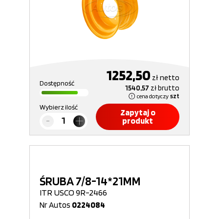
1252,50
zł
netto
Dostępność
1540,57
zł
brutto
cena dotyczy
szt
Wybierz ilość
Zapytaj o
produkt
ŚRUBA 7/8-14*21MM
ITR USCO 9R-2466
Nr Autos
0224084