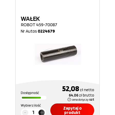
WAŁEK
ROBOT 459-70087
Nr Autos
0224679
52,08
zł
netto
Dostępność
64,06
zł
brutto
cena dotyczy
szt
Wybierz ilość
Zapytaj o
produkt