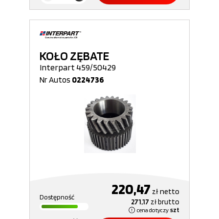
KOŁO ZĘBATE
Interpart 459/50429
Nr Autos
0224736
220,47
zł
netto
Dostępność
271,17
zł
brutto
cena dotyczy
szt