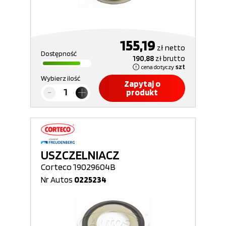
155,19
zł
netto
Dostępność
190,88
zł
brutto
cena dotyczy
szt
Wybierz ilość
Zapytaj o
produkt
USZCZELNIACZ
Corteco 19029604B
Nr Autos
0225234