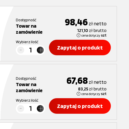
98,46
Dostępność
zł
netto
Towar na
121,10
zł
brutto
zamówienie
cena dotyczy
szt
Wybierz ilość
Zapytaj o produkt
67,68
Dostępność
zł
netto
Towar na
83,25
zł
brutto
zamówienie
cena dotyczy
szt
Wybierz ilość
Zapytaj o produkt