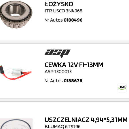
ŁOŻYSKO
ITR USCO 3N4968
Nr Autos
0188496
CEWKA 12V FI-13MM
ASP 1300013
Nr Autos
0188678
USZCZELNIACZ 4,94*5,31MM
BLUMAQ 6T9196