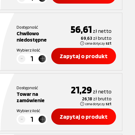
56,61
Dostępność
zł
netto
Chwilowo
69,63
zł
brutto
niedostępne
cena dotyczy
szt
Wybierz ilość
Zapytaj o produkt
21,29
Dostępność
zł
netto
Towar na
26,18
zł
brutto
zamówienie
cena dotyczy
szt
Wybierz ilość
Zapytaj o produkt