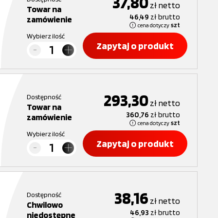
37,80
zł
netto
Towar na
46,49
zł
brutto
zamówienie
cena dotyczy
szt
Wybierz ilość
Zapytaj o produkt
293,30
Dostępność
zł
netto
Towar na
360,76
zł
brutto
zamówienie
cena dotyczy
szt
Wybierz ilość
Zapytaj o produkt
38,16
Dostępność
zł
netto
Chwilowo
46,93
zł
brutto
niedostępne