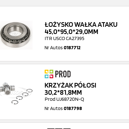
ŁOŻYSKO WAŁKA ATAKU
45,0*95,0*29,0MM
ITR USCO CA27395
Nr Autos
0187712
KRZYŻAK PÓŁOSI
30,2*81,8MM
Prod UJ68720N-Q
Nr Autos
0187798