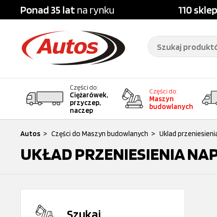
Ponad 35 lat
na rynku
110 skle
Części do:
Części do:
Ciężarówek,
Maszyn
przyczep,
budowlanych
naczep
Autos
>
Części do Maszyn budowlanych
>
Uklad przeniesien
UKŁAD PRZENIESIENIA N
Szukaj