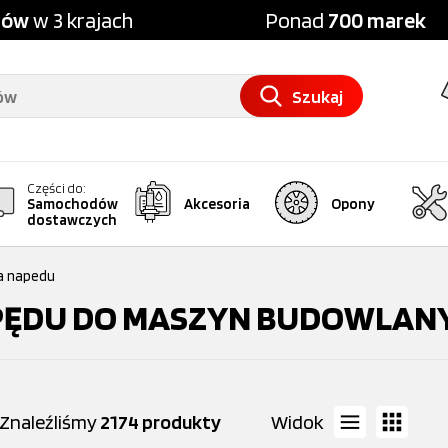
pów
w 3 krajach
Ponad
700 marek
Szukaj
Części do:
Samochodów
Akcesoria
Opony
dostawczych
ia napedu
APĘDU DO MASZYN BUDOWLAN
Znaleźliśmy
2174 produkty
Widok