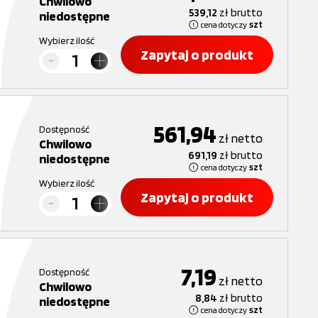
Chwilowo
539,12
zł
brutto
niedostępne
cena dotyczy
szt
Wybierz ilość
Zapytaj o produkt
561,94
Dostępność
zł
netto
Chwilowo
691,19
zł
brutto
niedostępne
cena dotyczy
szt
Wybierz ilość
Zapytaj o produkt
7,19
Dostępność
zł
netto
Chwilowo
8,84
zł
brutto
niedostępne
cena dotyczy
szt