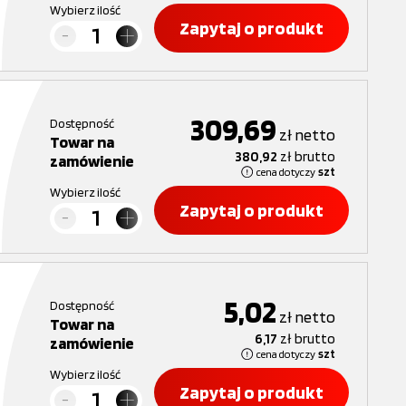
Wybierz ilość
Zapytaj o produkt
309,69
Dostępność
zł
netto
Towar na
380,92
zł
brutto
zamówienie
cena dotyczy
szt
Wybierz ilość
Zapytaj o produkt
5,02
Dostępność
zł
netto
Towar na
6,17
zł
brutto
zamówienie
cena dotyczy
szt
Wybierz ilość
Zapytaj o produkt