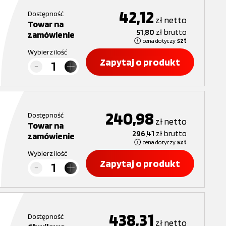
42,12
Dostępność
zł
netto
Towar na
51,80
zł
brutto
zamówienie
cena dotyczy
szt
Wybierz ilość
Zapytaj o produkt
240,98
Dostępność
zł
netto
Towar na
296,41
zł
brutto
zamówienie
cena dotyczy
szt
Wybierz ilość
Zapytaj o produkt
438,31
Dostępność
zł
netto