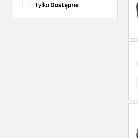
Tylko
Dostępne
Dana Spicer
Della Concordia
DT Spare Parts
Durbal
Eaton
EATON
Euroricambi
febi
Fleetguard
Fuchs
FŁT- KRAŚNIK
Hengst
HIFI