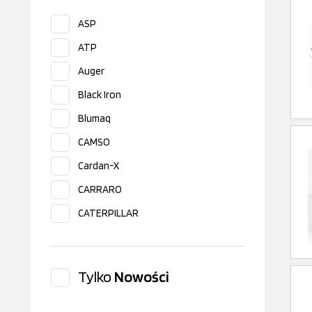
ASP
ATP
Auger
Black Iron
Blumaq
CAMSO
Cardan-X
CARRARO
CATERPILLAR
CEI
CGR
Tylko
Nowości
CLAAS
Corteco