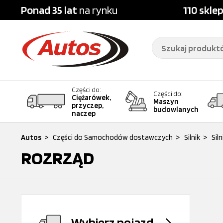
Ponad 35 lat
na rynku
110 skle
Części do:
Części do:
Ciężarówek,
Maszyn
przyczep,
budowlanych
naczep
Autos
>
Części do Samochodów dostawczych
>
Silnik
>
Sil
ROZRZĄD
Wybierz pojazd