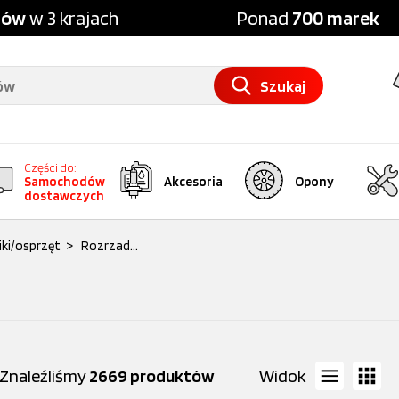
pów
w 3 krajach
Ponad
700 marek
Szukaj
Części do:
Samochodów
Akcesoria
Opony
dostawczych
niki/osprzęt
>
Rozrzad...
Znaleźliśmy
2669 produktów
Widok