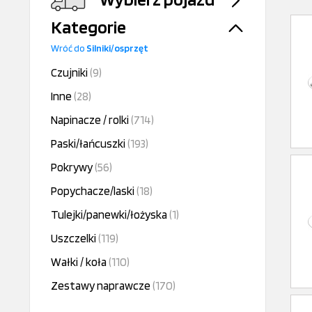
Kategorie
Wróć do
Silniki/osprzęt
Czujniki
(9)
Inne
(28)
Napinacze / rolki
(714)
Paski/łańcuszki
(193)
Pokrywy
(56)
Popychacze/laski
(18)
Tulejki/panewki/łożyska
(1)
Uszczelki
(119)
Wałki / koła
(110)
Zestawy naprawcze
(170)