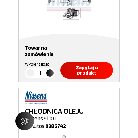
Towar na
zamówienie
Wybierz ilość
Zapytaj o
produkt
CHŁODNICA OLEJU
Nissens 91101
Nr Autos
0386742