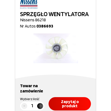
SPRZĘGŁO WENTYLATORA
Nissens 86218
Nr Autos
0386693
Towar na
zamówienie
Wybierz ilość
Zapytaj o
produkt