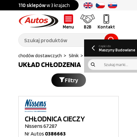
Części do:
nku
110 sklepów
w 3 krajach
Ponad
700 marek
Części do:
Ciężarówek,
Maszyn
przyczep,
budowlanych
naczep
Menu
B2B
Kontakt
O nas
B2B
Galeria
Oferty pracy
Aktualności
Poradnik klienta
Promocje
Informator
kwartalny
Do pobrania
Części do
Maszyny Budowlane
i do Samochodów dostawczych
>
Silnik
>
Uklad chlodzenia
UKŁAD CHŁODZENIA
Filtry
CHŁODNICA CIECZY
Nissens 67287
Nr Autos
0386663