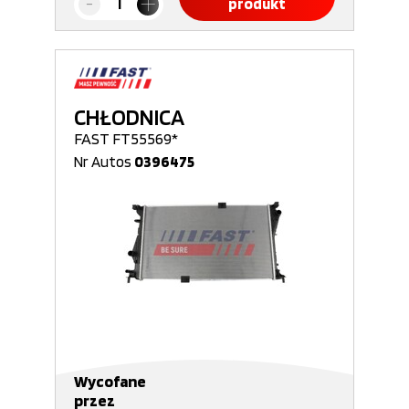
produkt
CHŁODNICA
FAST FT55569*
Nr Autos
0396475
Wycofane
przez