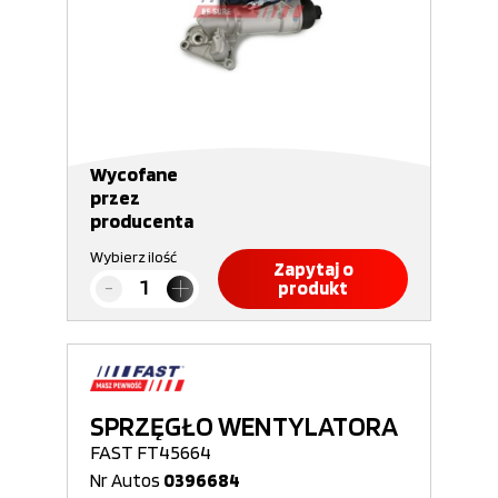
Wycofane
przez
producenta
Wybierz ilość
Zapytaj o
produkt
SPRZĘGŁO WENTYLATORA
FAST FT45664
Nr Autos
0396684