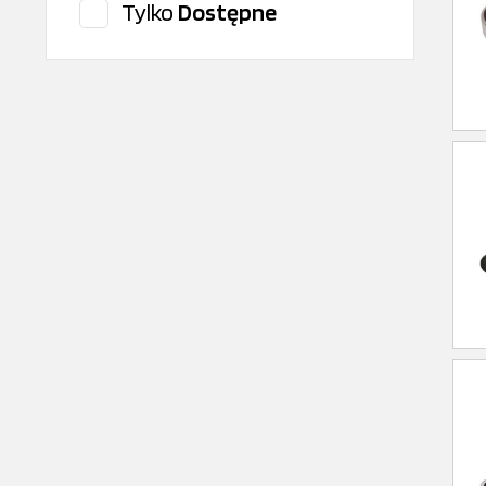
Tylko
Dostępne
CITROEN/PEUGEOT
CLEAN FILTER
Cojali
ContiTech
CONTITECH
Corteco
DAF Oryginal
Dayco
Delphi
DENSO
Dinex
DT Spare Parts
Elring