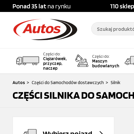
Ponad 35 lat
na rynku
110 skle
Części do:
Części do:
Ciężarówek,
Maszyn
przyczep,
budowlanych
naczep
Autos
>
Części do Samochodów dostawczych
>
Silnik
CZĘŚCI SILNIKA DO SAM
Wybierz pojazd