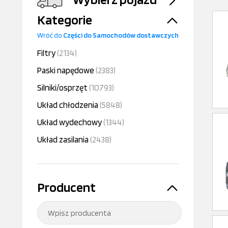
Kategorie
Wróć do
Części do Samochodów dostawczych
Filtry
(2134)
Paski napędowe
(2383)
Silniki/osprzęt
(10793)
Układ chłodzenia
(5848)
Układ wydechowy
(1344)
Układ zasilania
(2438)
Producent