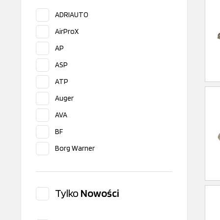
ADRIAUTO
AirProX
AP
ASP
ATP
Auger
AVA
BF
Borg Warner
Bosch
BUGATTI
Tylko
Nowości
CEAM
CEI