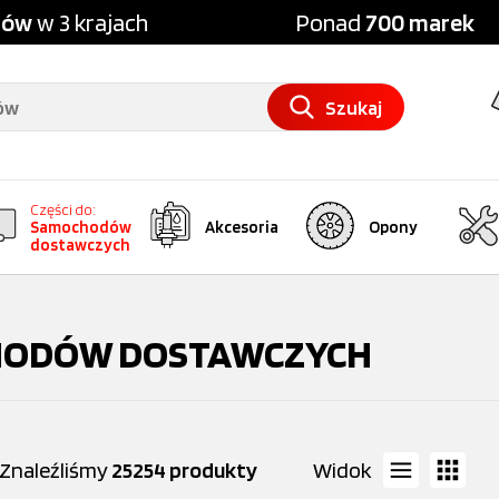
pów
w 3 krajach
Ponad
700 marek
Szukaj
Części do:
Samochodów
Akcesoria
Opony
dostawczych
OCHODÓW DOSTAWCZYCH
Znaleźliśmy
25254 produkty
Widok