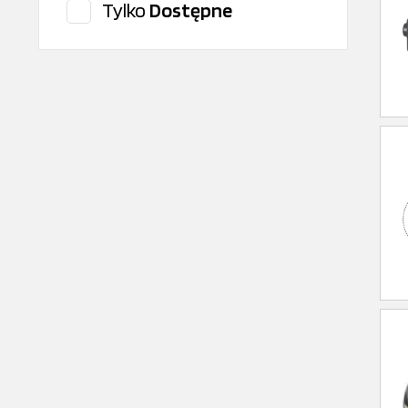
Tylko
Dostępne
CITROEN/PEUGEOT
CLEAN FILTER
Cojali
ContiTech
CONTITECH
Corteco
DAF Oryginal
Dayco
Delphi
DENSO
Dinex
DT Spare Parts
Elring