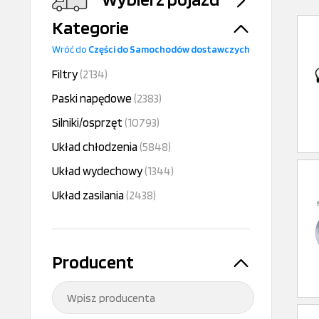
Kategorie
Wróć do
Części do Samochodów dostawczych
Filtry
(2134)
Paski napędowe
(2383)
Silniki/osprzęt
(10793)
Układ chłodzenia
(5848)
Układ wydechowy
(1344)
Układ zasilania
(2438)
Producent