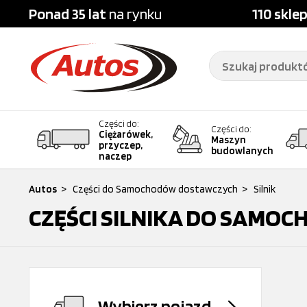
Ponad 35 lat
na rynku
110 skle
Części do:
Części do:
Ciężarówek,
Maszyn
przyczep,
budowlanych
naczep
Autos
>
Części do Samochodów dostawczych
>
Silnik
CZĘŚCI SILNIKA DO SAM
Wybierz pojazd