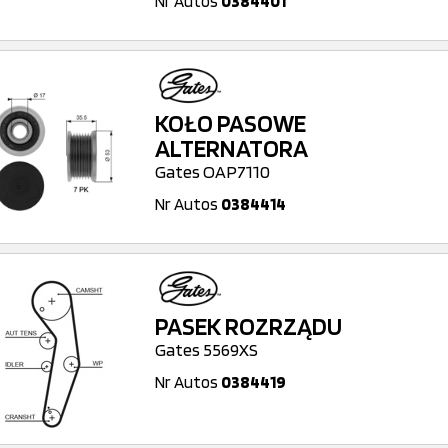
Nr Autos
0384401
KOŁO PASOWE
ALTERNATORA
Gates OAP7110
Nr Autos
0384414
PASEK ROZRZĄDU
Gates 5569XS
Nr Autos
0384419