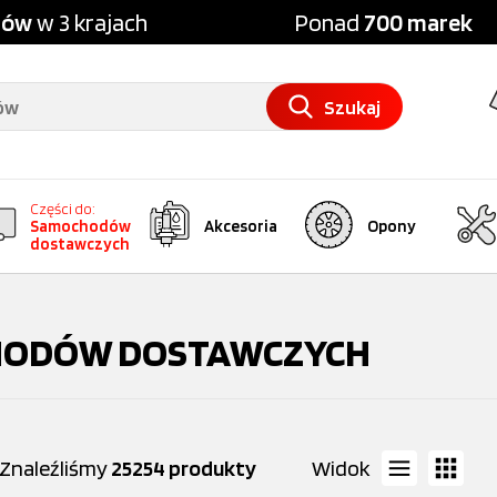
pów
w 3 krajach
Ponad
700 marek
Szukaj
Części do:
Samochodów
Akcesoria
Opony
dostawczych
OCHODÓW DOSTAWCZYCH
Znaleźliśmy
25254 produkty
Widok