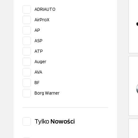
ADRIAUTO
AirProX
AP
ASP
ATP
Auger
AVA
BF
Borg Warner
Bosch
BUGATTI
Tylko
Nowości
CEAM
CEI