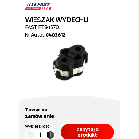
WIESZAK WYDECHU
FAST FT84570.
Nr Autos
0403612
Towar na
zamówienie
Wybierz ilość
Zapytaj o
produkt