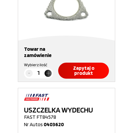
Towar na
zamówienie
Wybierz ilość
Zapytaj o
produkt
USZCZELKA WYDECHU
FAST FT84578
Nr Autos
0403620