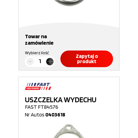
Towar na
zamówienie
Wybierz ilość
Zapytaj o
produkt
USZCZELKA WYDECHU
FAST FT84576
Nr Autos
0403618