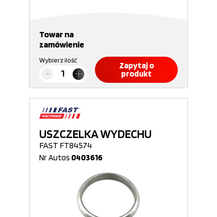
Towar na
zamówienie
Wybierz ilość
Zapytaj o
produkt
USZCZELKA WYDECHU
FAST FT84574
Nr Autos
0403616