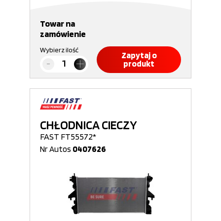
Towar na
zamówienie
Wybierz ilość
Zapytaj o
produkt
CHŁODNICA CIECZY
FAST FT55572*
Nr Autos
0407626