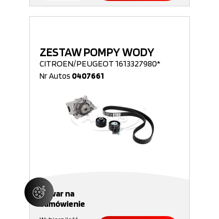
ZESTAW POMPY WODY
CITROEN/PEUGEOT 1613327980*
Nr Autos
0407661
Towar na
zamówienie