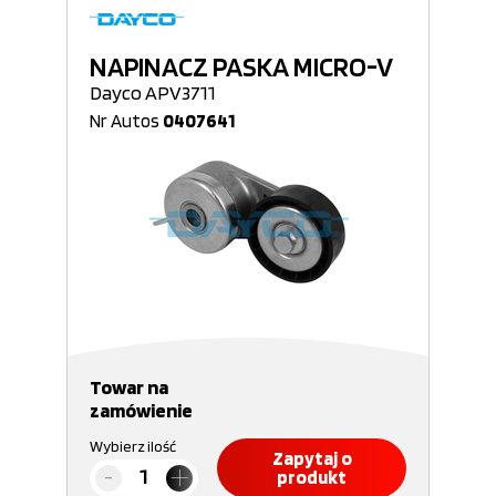
NAPINACZ PASKA MICRO-V
Dayco APV3711
Nr Autos
0407641
Towar na
zamówienie
Wybierz ilość
Zapytaj o
produkt