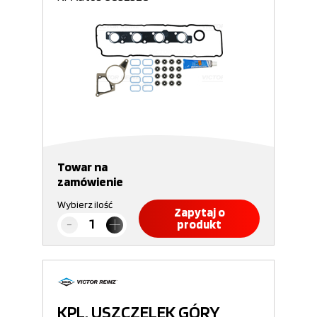
Towar na
zamówienie
Wybierz ilość
Zapytaj o
produkt
KPL. USZCZELEK GÓRY