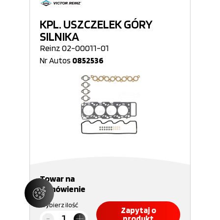
KPL. USZCZELEK GÓRY
SILNIKA
Reinz 02-00011-01
Nr Autos
0852536
Towar na
zamówienie
Wybierz ilość
Zapytaj o
produkt