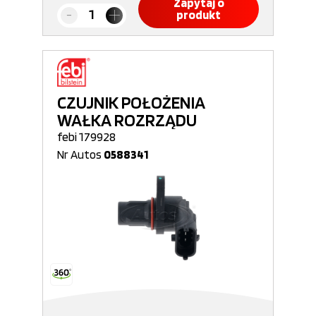
Zapytaj o
produkt
CZUJNIK POŁOŻENIA
WAŁKA ROZRZĄDU
febi 179928
Nr Autos
0588341