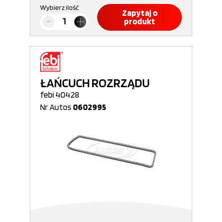
Wybierz ilość
Zapytaj o
produkt
ŁAŃCUCH ROZRZĄDU
febi 40428
Nr Autos
0602995