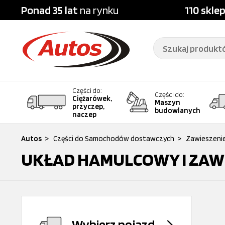
Ponad 35 lat
na rynku
110 skle
Części do:
Części do:
Ciężarówek,
Maszyn
przyczep,
budowlanych
naczep
Autos
>
Części do Samochodów dostawczych
>
Zawieszeni
UKŁAD HAMULCOWY I ZAW
Wybierz pojazd