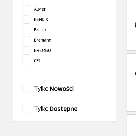
Auger
BENDIX
Bosch
Bremann
BREMBO
CEI
CITROEN/PEUGEOT
Corteco
Tylko
Nowości
Delphi
DT Spare Parts
Tylko
Dostępne
EBS
EMMERE
Errevi