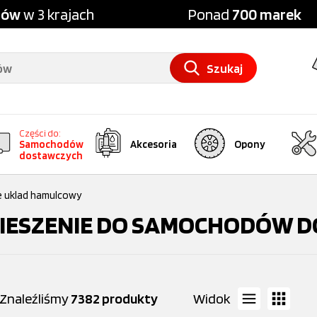
pów
w 3 krajach
Ponad
700 marek
Szukaj
Części do:
Samochodów
Akcesoria
Opony
dostawczych
e uklad hamulcowy
IESZENIE DO SAMOCHODÓW 
Znaleźliśmy
7382 produkty
Widok