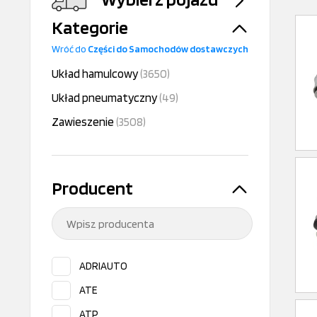
Kategorie
Wróć do
Części do Samochodów dostawczych
Układ hamulcowy
(3650)
Układ pneumatyczny
(49)
Zawieszenie
(3508)
Producent
ADRIAUTO
ATE
ATP