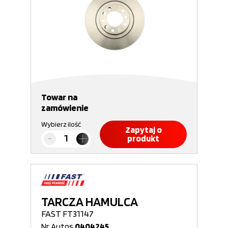
Towar na
zamówienie
Wybierz ilość
Zapytaj o
produkt
TARCZA HAMULCA
FAST FT31147
Nr Autos
0404245