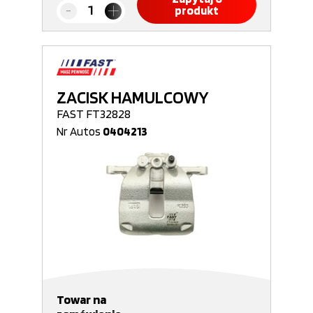
produkt
ZACISK HAMULCOWY
FAST FT32828
Nr Autos
0404213
Towar na