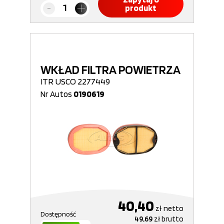
produkt
WKŁAD FILTRA POWIETRZA
ITR USCO 2277449
Nr Autos
0190619
40,40
zł
netto
Dostępność
49,69
zł
brutto