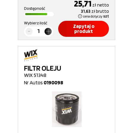
25,71
zł
netto
Dostępność
31,63
zł
brutto
cena dotyczy
szt
Wybierz ilość
Zapytaj o
produkt
FILTR OLEJU
WIX 51348
Nr Autos
0190098