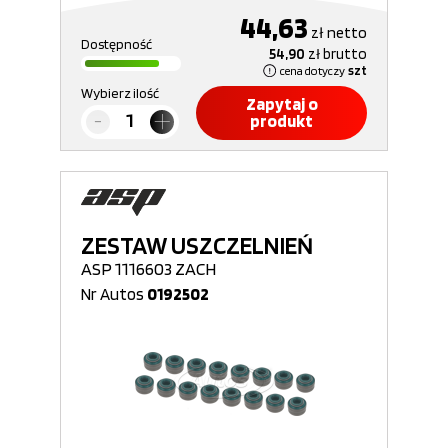
44,63
zł
netto
Dostępność
54,90
zł
brutto
cena dotyczy
szt
Wybierz ilość
Zapytaj o
produkt
ZESTAW USZCZELNIEŃ
ASP 1116603 ZACH
Nr Autos
0192502