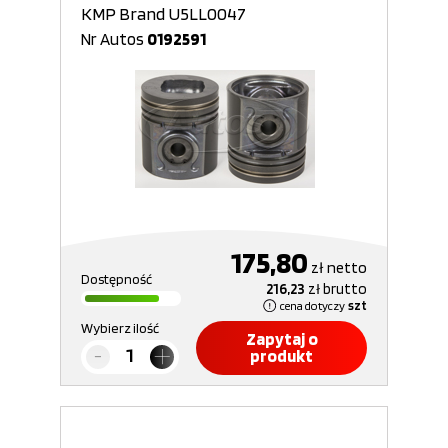
KMP Brand U5LL0047
Nr Autos
0192591
175,80
zł
netto
Dostępność
216,23
zł
brutto
cena dotyczy
szt
Wybierz ilość
Zapytaj o
produkt