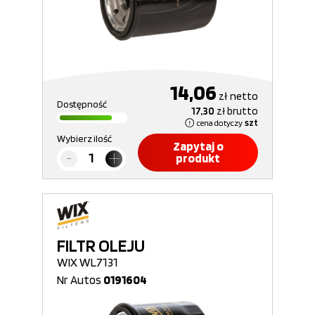
14,06
zł
netto
Dostępność
17,30
zł
brutto
cena dotyczy
szt
Wybierz ilość
Zapytaj o
produkt
FILTR OLEJU
WIX WL7131
Nr Autos
0191604