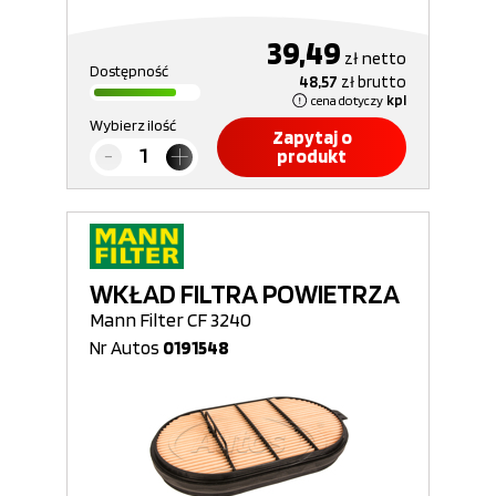
39,49
zł
netto
Dostępność
48,57
zł
brutto
cena dotyczy
kpl
Wybierz ilość
Zapytaj o
produkt
WKŁAD FILTRA POWIETRZA
Mann Filter CF 3240
Nr Autos
0191548