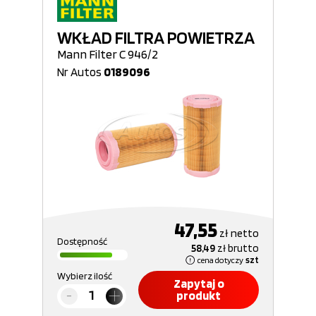
WKŁAD FILTRA POWIETRZA
Mann Filter C 946/2
Nr Autos
0189096
47,55
zł
netto
Dostępność
58,49
zł
brutto
cena dotyczy
szt
Wybierz ilość
Zapytaj o
produkt