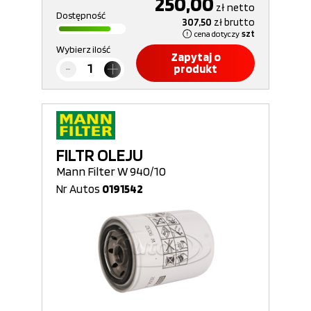
250,00
zł
netto
Dostępność
307,50
zł
brutto
cena dotyczy
szt
Wybierz ilość
Zapytaj o
produkt
FILTR OLEJU
Mann Filter W 940/10
Nr Autos
0191542