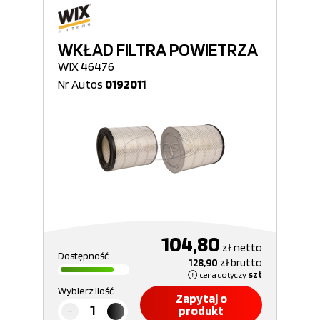
WKŁAD FILTRA POWIETRZA
WIX 46476
Nr Autos
0192011
104,80
zł
netto
Dostępność
128,90
zł
brutto
cena dotyczy
szt
Wybierz ilość
Zapytaj o
produkt