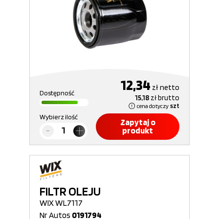
12,34
zł
netto
Dostępność
15,18
zł
brutto
cena dotyczy
szt
Wybierz ilość
Zapytaj o
produkt
FILTR OLEJU
WIX WL7117
Nr Autos
0191794