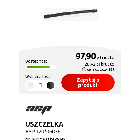
97,90
zł
netto
Dostępność
120,42
zł
brutto
cena dotyczy
szt
Wybierz ilość
Zapytaj o
produkt
USZCZELKA
ASP 320/06036
Nr Autos
0192556