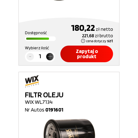
180,22
zł
netto
Dostępność
221,68
zł
brutto
cena dotyczy
szt
Wybierz ilość
Zapytaj o
produkt
FILTR OLEJU
WIX WL7134
Nr Autos
0191601