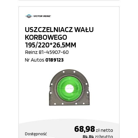
USZCZELNIACZ WAŁU
KORBOWEGO
195/220*26,5MM
Reinz 81-45907-60
Nr Autos
0189123
68,98
zł
netto
Dostępność
84,84
zł
brutto