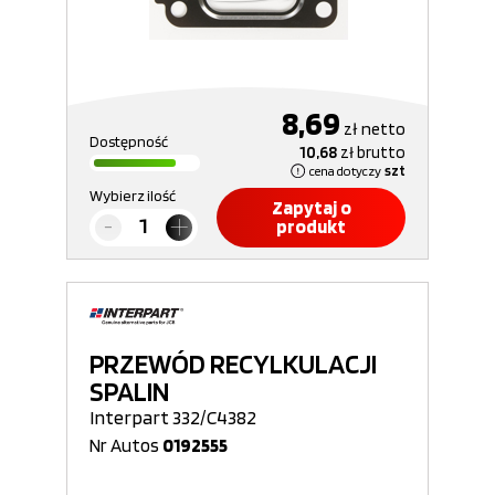
8,69
zł
netto
Dostępność
10,68
zł
brutto
cena dotyczy
szt
Wybierz ilość
Zapytaj o
produkt
PRZEWÓD RECYLKULACJI
SPALIN
Interpart 332/C4382
Nr Autos
0192555