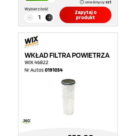
cena dotyczy
szt
Wybierz ilość
Zapytaj o
produkt
WKŁAD FILTRA POWIETRZA
WIX 46822
Nr Autos
0191054