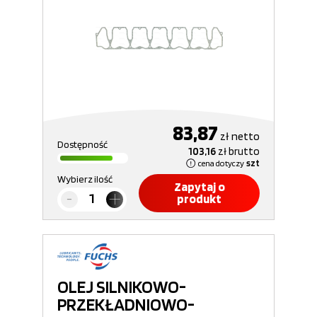
83,87
zł
netto
Dostępność
103,16
zł
brutto
cena dotyczy
szt
Wybierz ilość
Zapytaj o
produkt
OLEJ SILNIKOWO-
PRZEKŁADNIOWO-