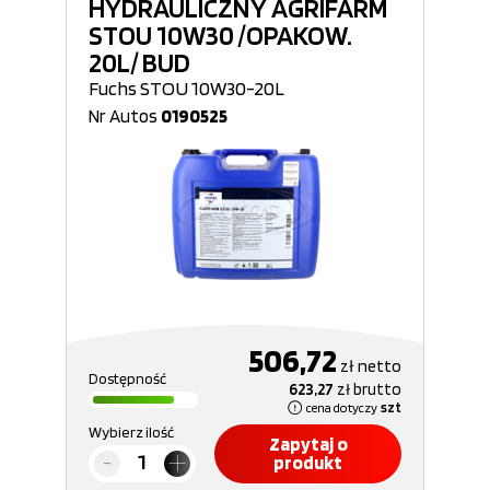
HYDRAULICZNY AGRIFARM
STOU 10W30 /OPAKOW.
20L/ BUD
Fuchs STOU 10W30-20L
Nr Autos
0190525
506,72
zł
netto
Dostępność
623,27
zł
brutto
cena dotyczy
szt
Wybierz ilość
Zapytaj o
produkt