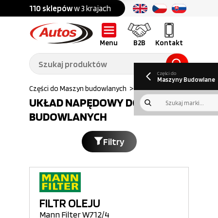
Części do:
nku
110 sklepów
w 3 krajach
Ponad
700 marek
Części do:
Ciężarówek,
Maszyn
przyczep,
budowlanych
naczep
Menu
B2B
Kontakt
O nas
B2B
Galeria
Oferty pracy
Aktualności
Poradnik klienta
Promocje
Informator
kwartalny
Do pobrania
Części do
Maszyny Budowlane
Autos
>
Części do Maszyn budowlanych
>
Uklad napedowy
UKŁAD NAPĘDOWY DO MASZYN
BUDOWLANYCH
Filtry
FILTR OLEJU
Mann Filter W712/4