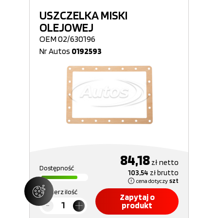
USZCZELKA MISKI
OLEJOWEJ
OEM 02/630196
Nr Autos
0192593
84,18
zł
netto
Dostępność
103,54
zł
brutto
cena dotyczy
szt
Wybierz ilość
Zapytaj o
produkt