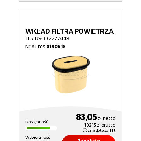
WKŁAD FILTRA POWIETRZA
ITR USCO 2277448
Nr Autos
0190618
83,05
zł
netto
Dostępność
102,15
zł
brutto
cena dotyczy
szt
Wybierz ilość
Zapytaj o