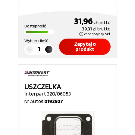
31,96
zł
netto
Dostępność
39,31
zł
brutto
cena dotyczy
szt
Wybierz ilość
Zapytaj o
produkt
USZCZELKA
Interpart 320/06053
Nr Autos
0192507