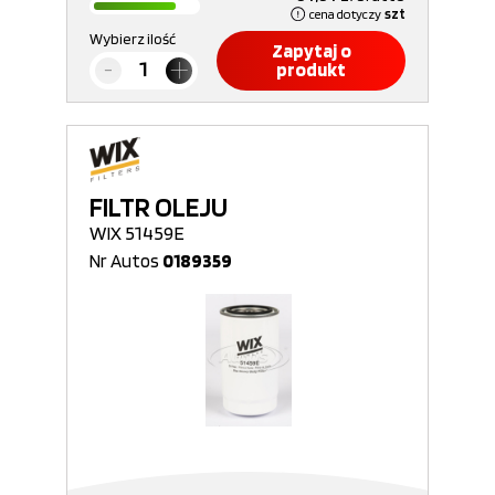
cena dotyczy
szt
Wybierz ilość
Zapytaj o
produkt
FILTR OLEJU
WIX 51459E
Nr Autos
0189359