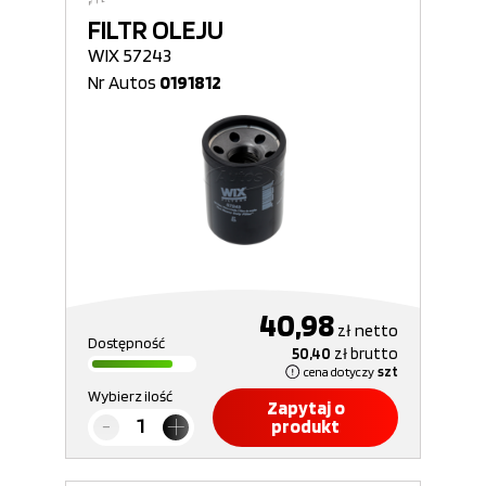
FILTR OLEJU
WIX 57243
Nr Autos
0191812
40,98
zł
netto
Dostępność
50,40
zł
brutto
cena dotyczy
szt
Wybierz ilość
Zapytaj o
produkt