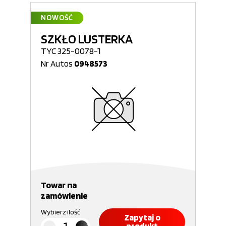
NOWOŚĆ
SZKŁO LUSTERKA
TYC 325-0078-1
Nr Autos
0948573
Towar na
zamówienie
Wybierz ilość
Zapytaj o