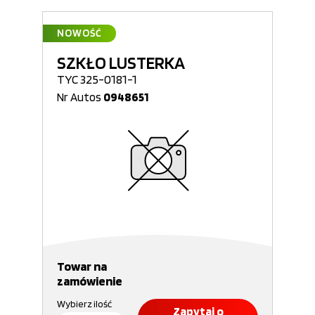
NOWOŚĆ
SZKŁO LUSTERKA
TYC 325-0181-1
Nr Autos
0948651
Towar na
zamówienie
Wybierz ilość
Zapytaj o