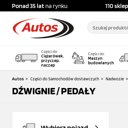
Ponad 35 lat
na rynku
110 skle
Części do:
Części do:
Ciężarówek,
Maszyn
przyczep,
budowlanych
naczep
Autos
>
Części do Samochodów dostawczych
>
Nadwozie
>
DŹWIGNIE / PEDAŁY
Wybierz pojazd