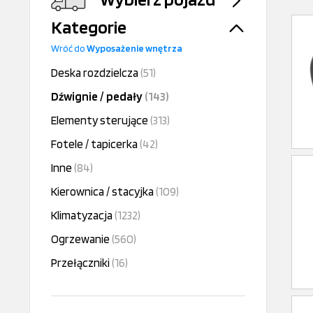
Kategorie
Wróć do
Wyposażenie wnętrza
Deska rozdzielcza
(51)
Dźwignie / pedały
(143)
Elementy sterujące
(313)
Fotele / tapicerka
(42)
Inne
(84)
Kierownica / stacyjka
(109)
Klimatyzacja
(1232)
Ogrzewanie
(560)
Przełączniki
(16)