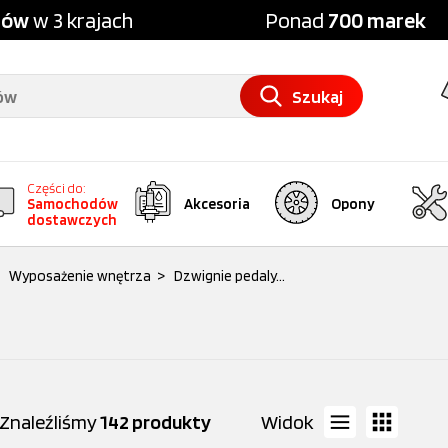
pów
w 3 krajach
Ponad
700 marek
Szukaj
Części do:
Samochodów
Akcesoria
Opony
dostawczych
Wyposażenie wnętrza
>
Dzwignie pedaly...
Znaleźliśmy
142 produkty
Widok