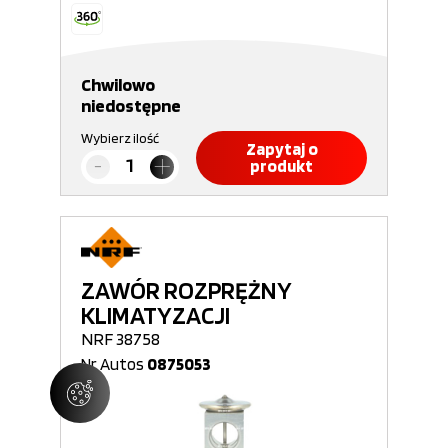
Chwilowo
niedostępne
Wybierz ilość
Zapytaj o
produkt
ZAWÓR ROZPRĘŻNY
KLIMATYZACJI
NRF 38758
Nr Autos
0875053