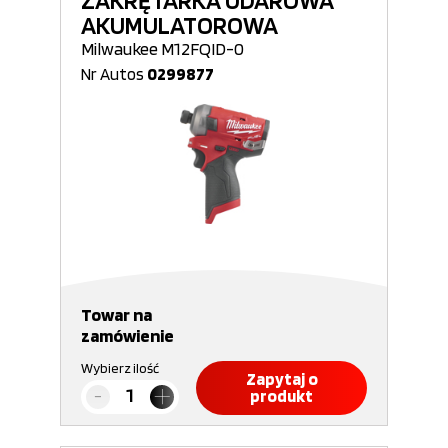
ZAKRĘTARKA UDAROWA
AKUMULATOROWA
Milwaukee M12FQID-0
Nr Autos
0299877
Towar na
zamówienie
Wybierz ilość
Zapytaj o
produkt