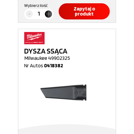
Wybierz ilość
Zapytaj o
produkt
DYSZA SSĄCA
Milwaukee 49902325
Nr Autos
0418382