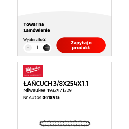
Towar na
zamówienie
Wybierz ilość
Zapytaj o
produkt
ŁAŃCUCH 3/8X254X1,1
Milwaukee 4932471329
Nr Autos
0418415