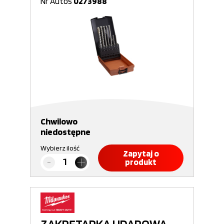
Nr Autos
0273988
Chwilowo
niedostępne
Wybierz ilość
Zapytaj o
produkt