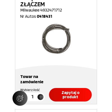
ZŁĄCZEM
Milwaukee 4932471712
Nr Autos
0418431
Towar na
zamówienie
Wybierz ilość
Zapytaj o
produkt